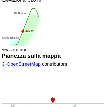
326 m
326 m ≈ 1070 ft
Pianezza sulla mappa
+
©
−
OpenStreetMap
contributors