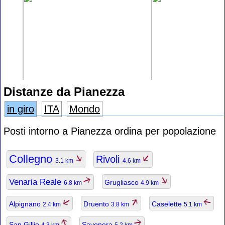
Distanze da Pianezza
in giro
ITA
Mondo
Posti intorno a Pianezza ordina per popolazione
Collegno
Rivoli
3.1 km
4.6 km
Venaria Reale
Grugliasco
6.8 km
4.9 km
Alpignano
Druento
Caselette
2.4 km
3.8 km
5.1 km
San Gillio
Savonera