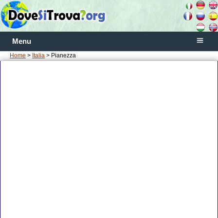
Menu
Home
>
Italia
> Pianezza