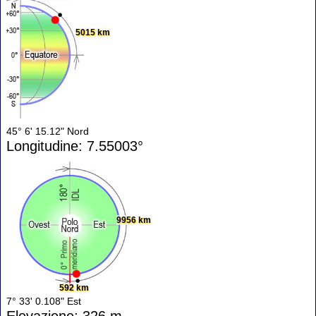
5015 km
45° 6' 15.12" Nord
Longitudine: 7.55003°
9956 km
592 km
7° 33' 0.108" Est
Elevazione: 326 m