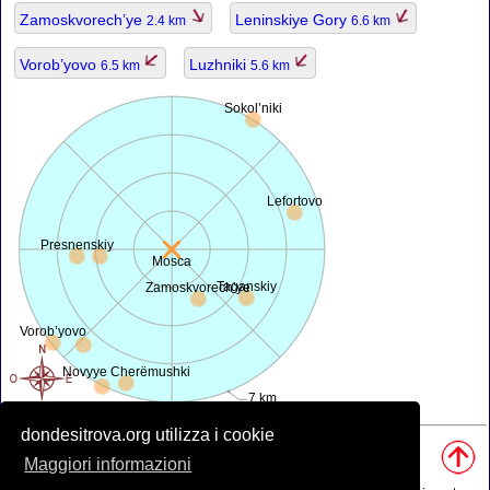
Zamoskvorech’ye
Leninskiye Gory
2.4 km
6.6 km
Vorob’yovo
Luzhniki
6.5 km
5.6 km
Sokol’niki
Lefortovo
Presnenskiy
Mosca
Taganskiy
Zamoskvorech’ye
Vorob’yovo
Novyye Cherëmushki
7 km
dondesitrova.org utilizza i cookie
Fonti, Nota:
• Mappa è offerta da
openstreetmap.org
.
Maggiori informazioni
• Posizione geografica da
www.geonames.org
database.