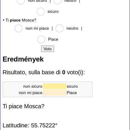
non sicuro
|
neutro
|
sicuro
• Ti
piace
Mosca?
non mi piace
|
neutro
|
Piace
Eredmények
Risultato, sulla base di
0
voto(i):
non sicuro
sicuro
non mi piace
Piace
Ti piace Mosca?
Latitudine: 55.75222°