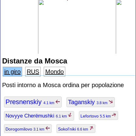
Distanze da Mosca
in giro
RUS
Mondo
Posti intorno a Mosca ordina per popolazione
Presnenskiy
Taganskiy
4.1 km
3.8 km
Novyye Cherëmushki
Lefortovo
6.1 km
5.5 km
Dorogomilovo
Sokol’niki
3.1 km
6.6 km