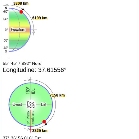
3808 km
6199 km
55° 45' 7.992" Nord
Longitudine: 37.61556°
7158 km
2325 km
37° 36' 56.016" Est