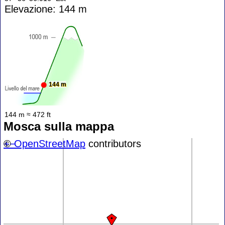
Elevazione: 144 m
144 m
144 m ≈ 472 ft
Mosca sulla mappa
+
©
−
OpenStreetMap
contributors