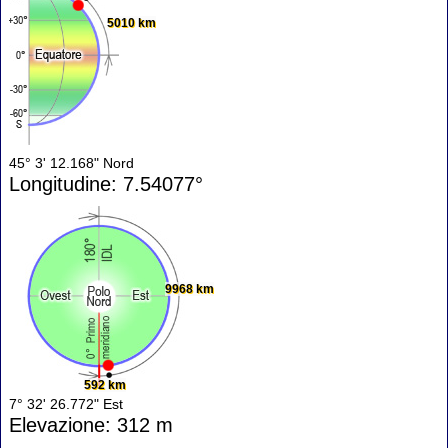
5010 km
45° 3' 12.168" Nord
Longitudine: 7.54077°
9968 km
592 km
7° 32' 26.772" Est
Elevazione: 312 m