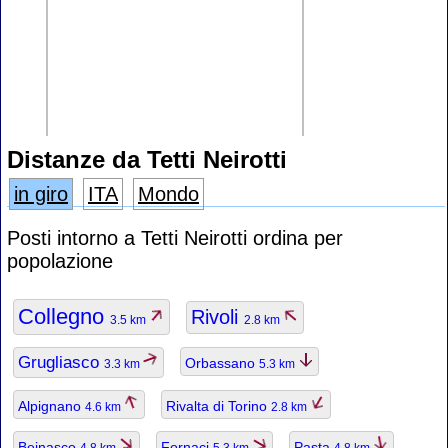
Distanze da Tetti Neirotti
in giro
ITA
Mondo
Posti intorno a Tetti Neirotti ordina per
popolazione
Collegno
Rivoli
3.5 km
2.8 km
Grugliasco
Orbassano
3.3 km
5.3 km
Alpignano
Rivalta di Torino
4.6 km
2.8 km
Beinasco
Fornaci
Pasta