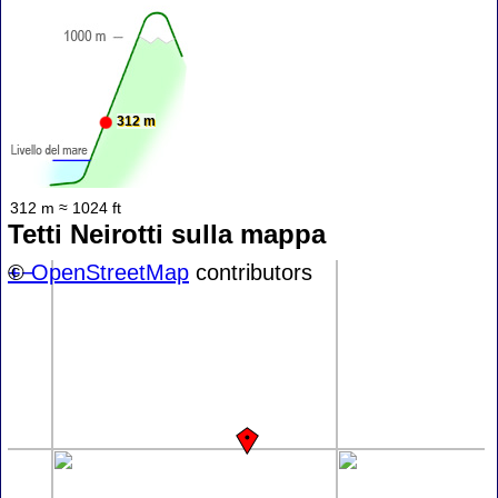
312 m
312 m ≈ 1024 ft
Tetti Neirotti sulla mappa
+
©
−
OpenStreetMap
contributors