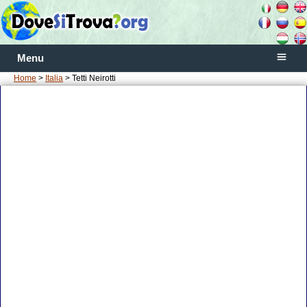
Menu
Home
>
Italia
> Tetti Neirotti