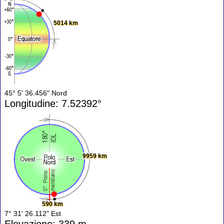
5014 km
45° 5' 36.456" Nord
Longitudine: 7.52392°
9959 km
590 km
7° 31' 26.112" Est
Elevazione: 339 m