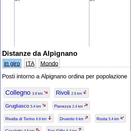
Distanze da Alpignano
in giro
ITA
Mondo
Posti intorno a Alpignano ordina per popolazione
Collegno
Rivoli
3.8 km
2.6 km
Grugliasco
Pianezza
5.4 km
2.4 km
Rivalta di Torino
Druento
Rosta
6.8 km
6 km
5.4 km
Caselette
San Gillio