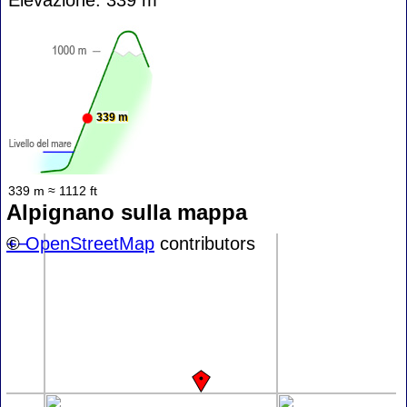
339 m
339 m ≈ 1112 ft
Alpignano sulla mappa
+
©
−
OpenStreetMap
contributors