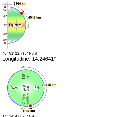
5464 km
4543 km
40° 51' 22.716" Nord
Longitudine: 14.24641°
10815 km
1197 km
14° 14' 47.076" Est