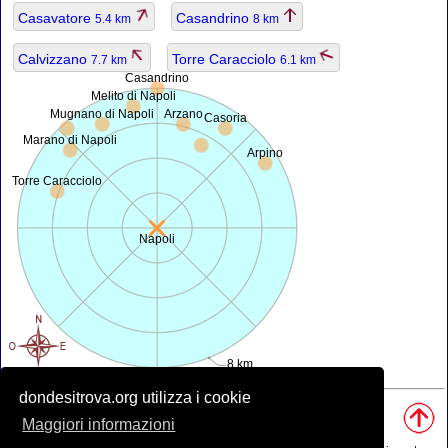
Casavatore
Casandrino
5.4 km
8 km
Calvizzano
Torre Caracciolo
7.7 km
6.1 km
Casandrino
Melito di Napoli
Mugnano di Napoli
Arzano
Casoria
Marano di Napoli
Arpino
Torre Caracciolo
Napoli
8 km
dondesitrova.org utilizza i cookie
Fonti, Nota:
• Mappa è offerta da
openstreetmap.org
.
Maggiori informazioni
• Posizione geografica da
www.geonames.org
database.