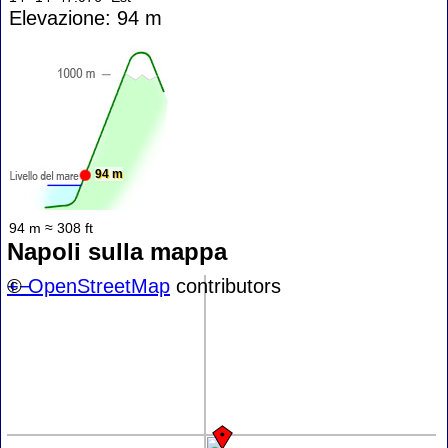
Elevazione: 94 m
94 m
94 m ≈ 308 ft
Napoli sulla mappa
+
©
−
OpenStreetMap
contributors