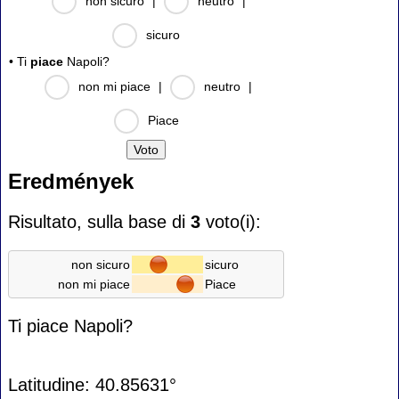
non sicuro
|
neutro
|
sicuro
• Ti
piace
Napoli?
non mi piace
|
neutro
|
Piace
Eredmények
Risultato, sulla base di
3
voto(i):
non sicuro
sicuro
non mi piace
Piace
Ti piace Napoli?
Latitudine: 40.85631°