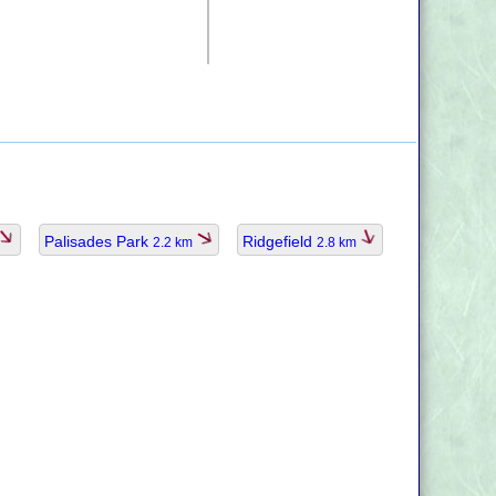
Palisades Park
Ridgefield
2.2 km
2.8 km