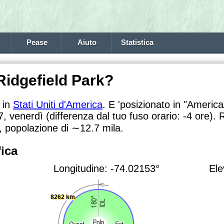
Pease
Aiuto
Statistica
Ridgefield Park?
a in
Stati Uniti d'America
. E 'posizionato in "Americ
, venerdì (differenza dal tuo fuso orario:
-4 ore). 
a, popolazione di
∼12.7
mila.
ica
Longitudine: -74.02153°
Ele
8262 km