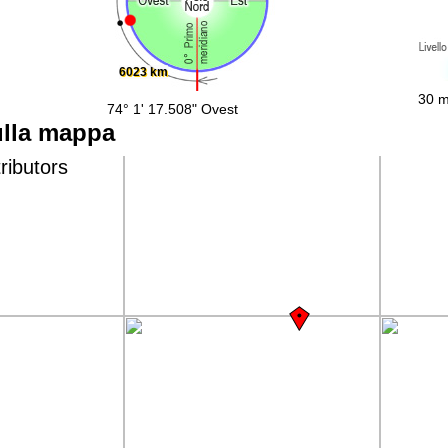
6023 km
30 m
74° 1' 17.508" Ovest
ulla mappa
ributors