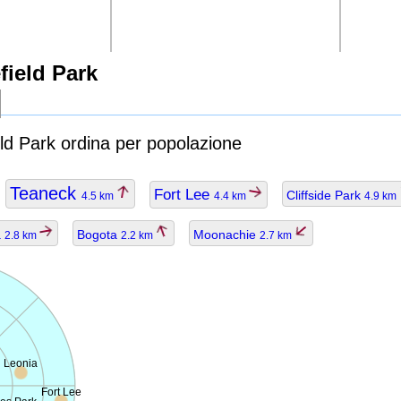
field Park
eld Park ordina per popolazione
Teaneck
Fort Lee
Cliffside Park
4.5 km
4.4 km
4.9 km
a
Bogota
Moonachie
2.8 km
2.2 km
2.7 km
Leonia
Fort Lee