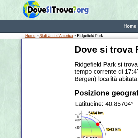
Home
Home
>
Stati Uniti d'America
> Ridgefield Park
Dove si trova 
Ridgefield Park si trov
tempo corrente di 17:47
Bergen) località abitat
Posizione geograf
Latitudine: 40.85704°
5464 km
4543 km