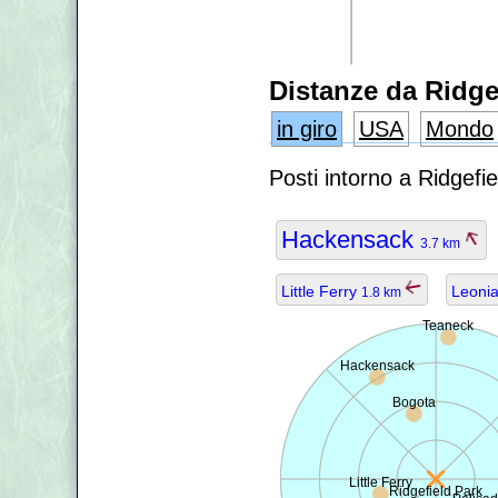
Distanze da Ridge
in giro
USA
Mondo
Posti intorno a Ridgefi
Hackensack
3.7 km
Little Ferry
Leoni
1.8 km
Teaneck
Hackensack
Bogota
Little Ferry
Ridgefield Park