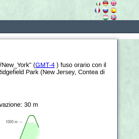
a/New_York" (
GMT-4
) fuso orario con il
Ridgefield Park (New Jersey, Contea di
vazione: 30 m