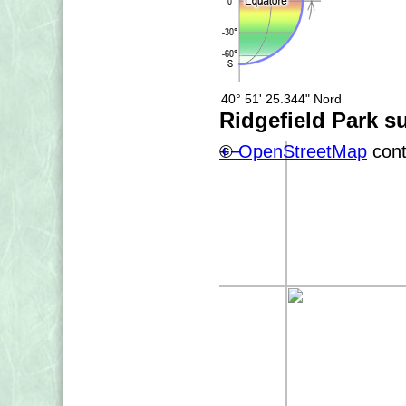
40° 51' 25.344" Nord
Ridgefield Park s
+
©
−
OpenStreetMap
cont