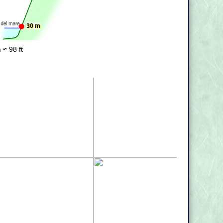
30 m
 ≈ 98 ft