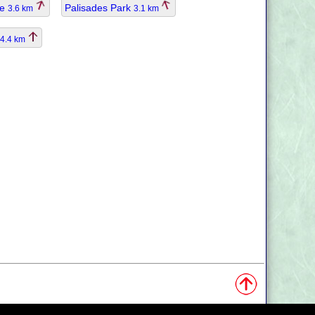
ee
Palisades Park
3.6 km
3.1 km
4.4 km