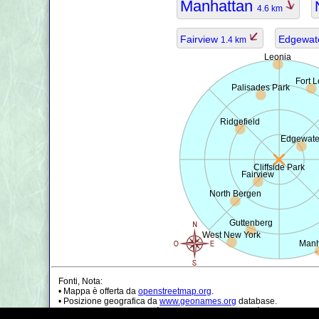
Manhattan
4.6 km
Fairview
Edgewat
1.4 km
Leonia
Fort 
Palisades Park
Ridgefield
Edgewate
Cliffside Park
Fairview
North Bergen
Guttenberg
West New York
Manh
Fonti, Nota:
• Mappa è offerta da
openstreetmap.org
.
• Posizione geografica da
www.geonames.org
database.
• I dati della popolazione è solo di circa il valore, può essere non a