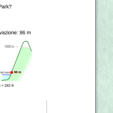
 Park?
vazione: 86 m
86 m
 ≈ 282 ft