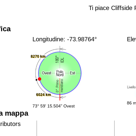
Ti piace Cliffside
ica
Longitudine: -73.98764°
Ele
8270 km
6024 km
86 m
73° 59' 15.504" Ovest
lla mappa
ributors