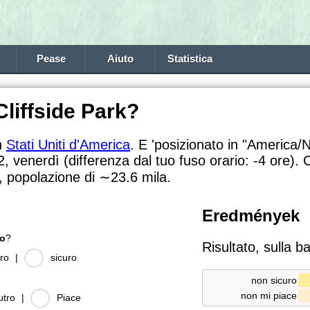
Pease
Aiuto
Statistica
Cliffside Park?
in
Stati Uniti d'America
. E 'posizionato in "America/
, venerdì (differenza dal tuo fuso orario:
-4 ore). 
a, popolazione di
∼23.6
mila.
Eredmények
ro
?
Risultato, sulla b
ro
|
sicuro
non sicuro
non mi piace
utro
|
Piace