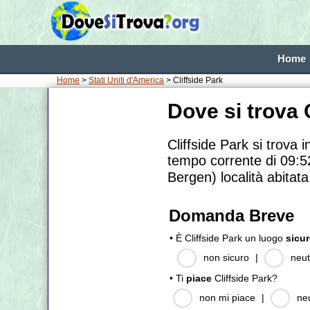
Home
Home
>
Stati Uniti d'America
> Cliffside Park
Dove si trova 
Cliffside Park si trova 
tempo corrente di 09:52
Bergen) località abitat
Domanda Breve
• È Cliffside Park un luogo
sicu
non sicuro
|
neut
• Ti
piace
Cliffside Park?
non mi piace
|
ne