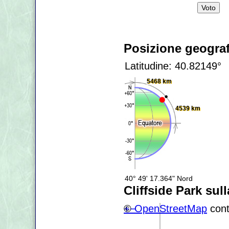
Posizione geograf
Latitudine: 40.82149°
5468 km
4539 km
40° 49' 17.364" Nord
Cliffside Park su
+
©
−
OpenStreetMap
cont