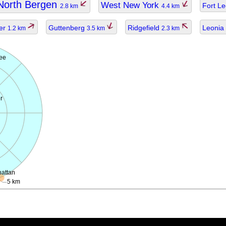
North Bergen
West New York
Fort L
2.8 km
4.4 km
er
Guttenberg
Ridgefield
Leonia
1.2 km
3.5 km
2.3 km
Lee
r
attan
5 km
ggiornato.