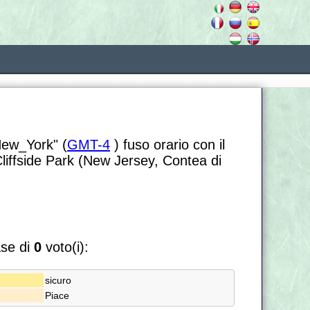
New_York" (
GMT-4
) fuso orario con il
Cliffside Park (New Jersey, Contea di
ase di
0
voto(i):
sicuro
Piace