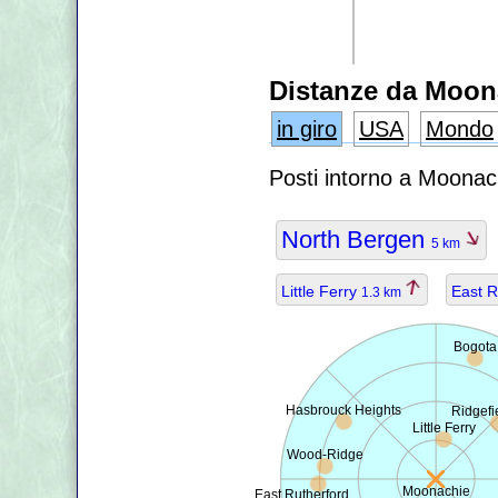
Distanze da Moon
in giro
USA
Mondo
Posti intorno a Moonac
North Bergen
5 km
Little Ferry
East R
1.3 km
Bogota
Hasbrouck Heights
Ridgefi
Little Ferry
Wood-Ridge
Moonachie
East Rutherford