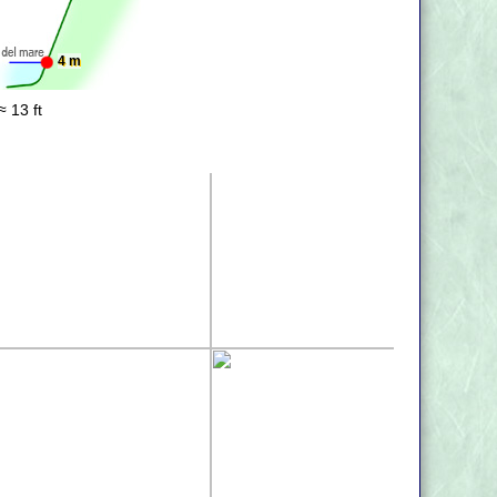
4 m
≈ 13 ft