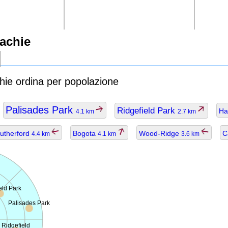
achie
hie ordina per popolazione
Palisades Park
Ridgefield Park
Ha
4.1 km
2.7 km
utherford
Bogota
Wood-Ridge
C
4.4 km
4.1 km
3.6 km
eld Park
Palisades Park
Ridgefield