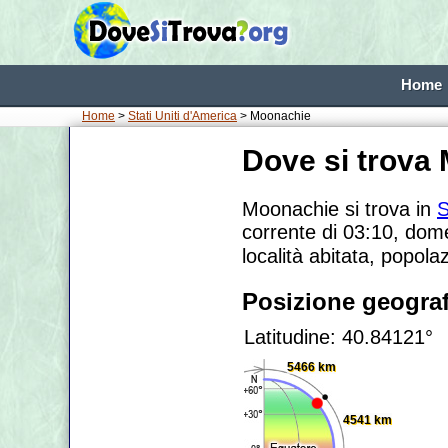
Home
Home
>
Stati Uniti d'America
> Moonachie
Dove si trova
Moonachie si trova in
S
corrente di 03:10, dome
località abitata, popola
Posizione geograf
Latitudine: 40.84121°
5466 km
4541 km