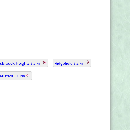
sbrouck Heights
Ridgefield
3.5 km
3.2 km
arlstadt
3.8 km