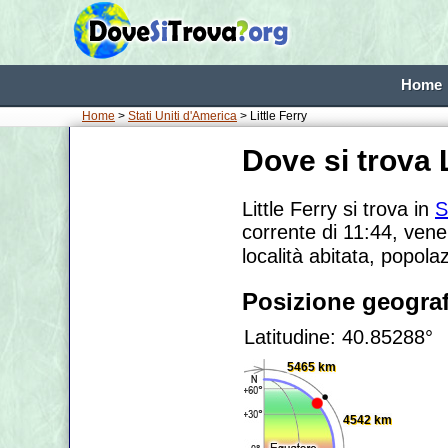
Home
Home
>
Stati Uniti d'America
> Little Ferry
Dove si trova L
Little Ferry si trova in
S
corrente di 11:44, vene
località abitata, popola
Posizione geograf
Latitudine: 40.85288°
5465 km
4542 km