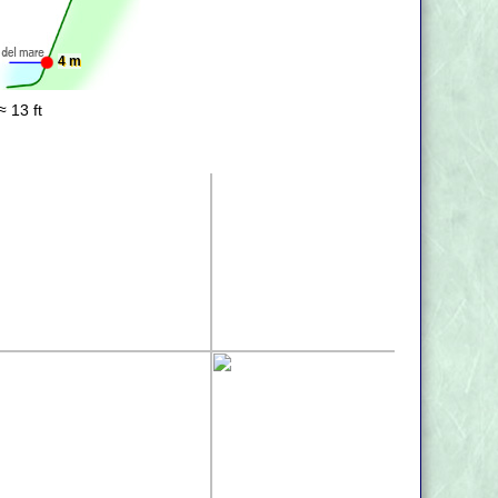
4 m
≈ 13 ft