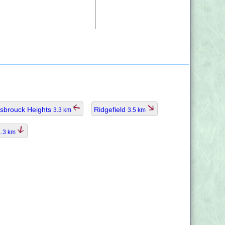
sbrouck Heights
Ridgefield
3.3 km
3.5 km
1.3 km