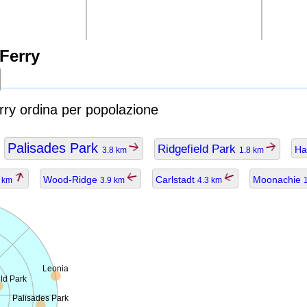
 Ferry
erry ordina per popolazione
Palisades Park
Ridgefield Park
Ha
3.8 km
1.8 km
Wood-Ridge
Carlstadt
Moonachie
8 km
3.9 km
4.3 km
Leonia
ld Park
Palisades Park