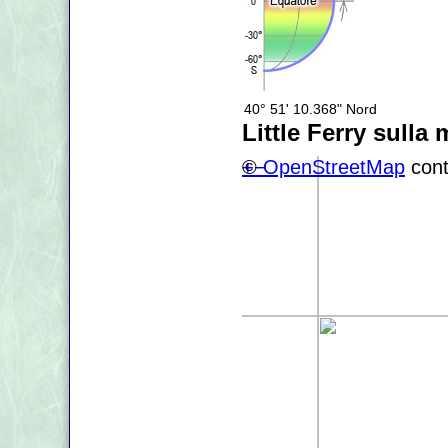
40° 51' 10.368" Nord
Little Ferry sulla
+
©
−
OpenStreetMap
cont