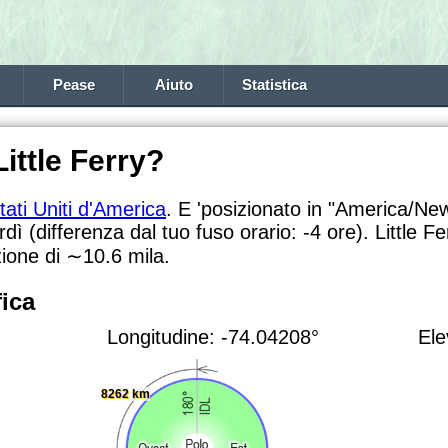
Pease
Aiuto
Statistica
ittle Ferry?
tati Uniti d'America
. E 'posizionato in "America/Ne
rdì (differenza dal tuo fuso orario:
-4 ore). Little 
zione di
∼10.6
mila.
ica
Longitudine: -74.04208°
Ele
8262 km