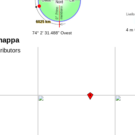
6025 km
4 m 
74° 2' 31.488" Ovest
 mappa
ributors