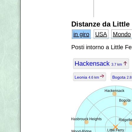
Distanze da Little
in giro
USA
Mondo
Posti intorno a Little F
Hackensack
3.7 km
Leonia
Bogota
4.6 km
2.
Hackensack
Bogota
Hasbrouck Heights
Ridgefie
Little Ferry
Wood-Ridge