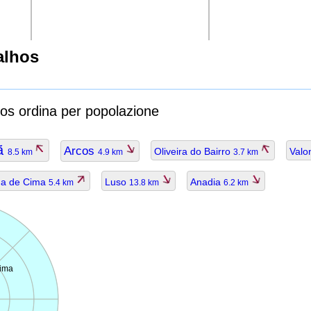
alhos
hos ordina per popolazione
ã
Arcos
Oliveira do Bairro
Val
8.5 km
4.9 km
3.7 km
a de Cima
Luso
Anadia
5.4 km
13.8 km
6.2 km
ima