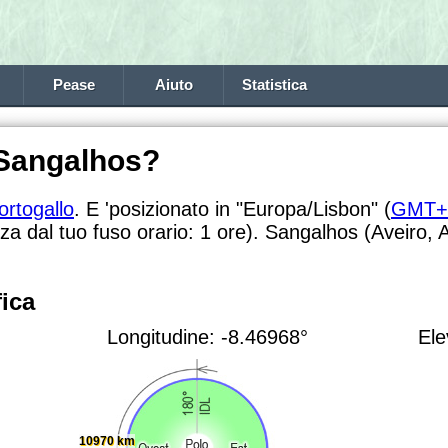
Pease
Aiuto
Statistica
 Sangalhos?
ortogallo
. E 'posizionato in "Europa/Lisbon" (
GMT+
nza dal tuo fuso orario:
1 ore). Sangalhos (Aveiro, A
ica
Longitudine: -8.46968°
Ele
10970 km