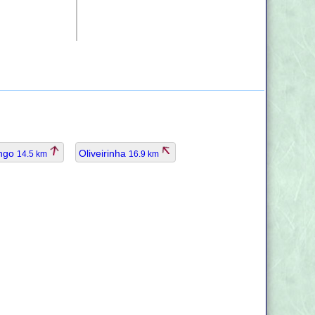
ongo
Oliveirinha
14.5 km
16.9 km