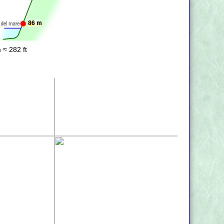
86 m
 ≈ 282 ft