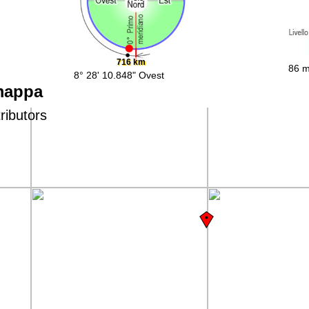
716 km
86 m
8° 28' 10.848" Ovest
mappa
ributors