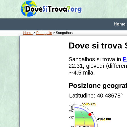
Home
Home
>
Portogallo
> Sangalhos
Dove si trova
Sangalhos si trova in
P
22:31, giovedì (differe
∼4.5
mila.
Posizione geograf
Latitudine: 40.48678°
5505 km
4502 km