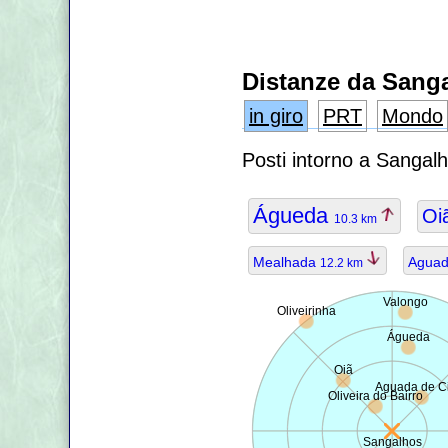
Distanze da Sang
in giro
PRT
Mondo
Posti intorno a Sangal
Águeda
Oi
10.3 km
Mealhada
Aguad
12.2 km
Valongo
Oliveirinha
Águeda
Oiã
Aguada de C
Oliveira do Bairro
Sangalhos