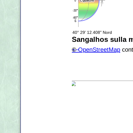
40° 29' 12.408" Nord
Sangalhos sulla 
+
©
−
OpenStreetMap
cont