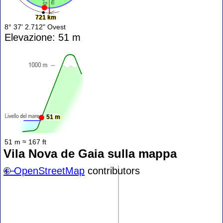
721 km
8° 37' 2.712" Ovest
Elevazione: 51 m
51 m
51 m ≈ 167 ft
Vila Nova de Gaia sulla mappa
+
©
−
OpenStreetMap
contributors