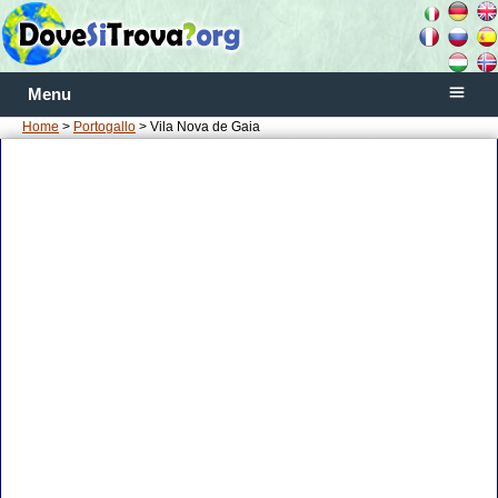
Menu
Home
>
Portogallo
> Vila Nova de Gaia