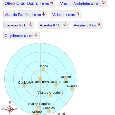
Oliveira do Douro
Vilar de Andorinho
2.9 km
3.4 km
Vilar do Paraíso
Valbom
4.9 km
4.5 km
Canelas
Azenha
Avintes
5.8 km
6.4 km
5.9 km
Gulpilhares
5.7 km
Oporto
Valbom
Vila Nova de Gaia
Oliveira do Douro
Canidelo
Avintes
Vilar de Andorinho
Vilar do Paraíso
Canelas
Azenha
6 km