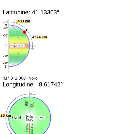
Latitudine: 41.13363°
5433 km
4574 km
41° 8' 1.068" Nord
Longitudine: -8.61742°
826 km