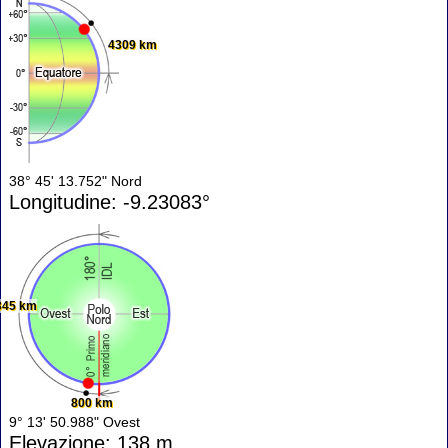
4309 km
38° 45' 13.752" Nord
Longitudine: -9.23083°
345 km
800 km
9° 13' 50.988" Ovest
Elevazione: 138 m