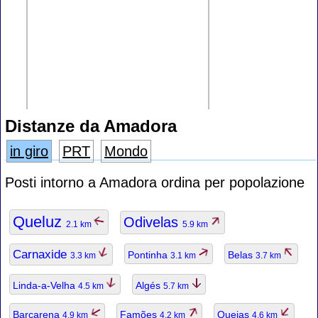
Distanze da Amadora
in giro
PRT
Mondo
Posti intorno a Amadora ordina per popolazione
Queluz
Odivelas
2.1 km
5.9 km
Carnaxide
Pontinha
Belas
3.3 km
3.1 km
3.7 km
Linda-a-Velha
Algés
4.5 km
5.7 km
Barcarena
Famões
Quejas
4.9 km
4.2 km
4.6 km