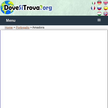
Menu
Home
>
Portogallo
> Amadora