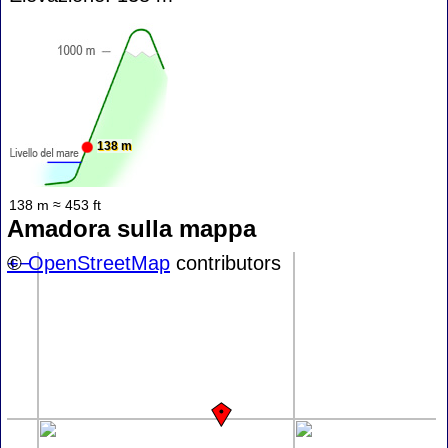
138 m
138 m ≈ 453 ft
Amadora sulla mappa
+
©
−
OpenStreetMap
contributors