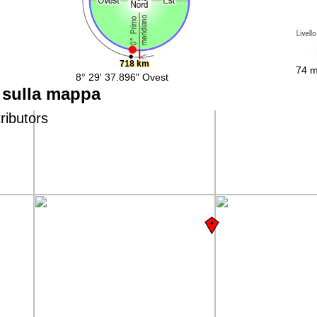
718 km
74 m
8° 29' 37.896" Ovest
o sulla mappa
ributors