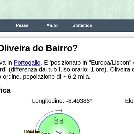
Pease
Aiuto
Statistica
Oliveira do Bairro?
ova in
Portogallo
. E 'posizionato in "Europa/Lisbon" 
rdì (differenza dal tuo fuso orario:
1 ore). Oliveira 
 ordine, popolazione di
∼6.2
mila.
ica
Longitudine: -8.49386°
Ele
10964 km