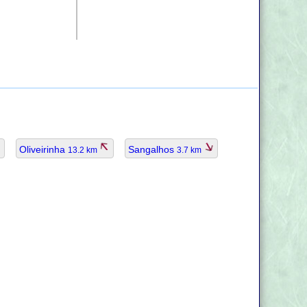
Oliveirinha
Sangalhos
13.2 km
3.7 km