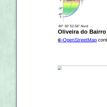
40° 30' 52.56" Nord
Oliveira do Bairr
+
©
−
OpenStreetMap
cont