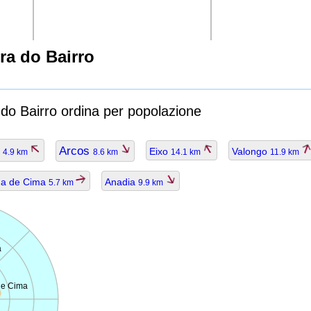
ra do Bairro
a do Bairro ordina per popolazione
ã
Arcos
Eixo
Valongo
4.9 km
8.6 km
14.1 km
11.9 km
a de Cima
Anadia
5.7 km
9.9 km
a
de Cima