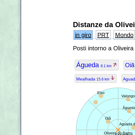
Distanze da Olivei
in giro
PRT
Mondo
Posti intorno a Oliveir
Águeda
Oi
8.1 km
Mealhada
Aguad
15.6 km
Eixo
Valongo
Águed
Oiã
Aguada 
Oliveira do Bairro