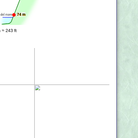
74 m
 ≈ 243 ft