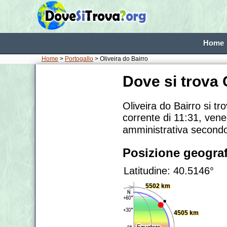
Home
Home
>
Portogallo
> Oliveira do Bairro
Dove si trova 
Oliveira do Bairro si tr
corrente di 11:31, vene
amministrativa secondo
Posizione geograf
Latitudine: 40.5146°
5502 km
4505 km