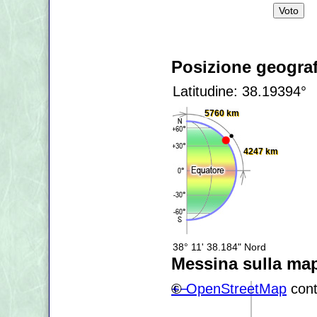
Posizione geograf
Latitudine: 38.19394°
5760 km
4247 km
38° 11' 38.184" Nord
Messina sulla ma
+
©
−
OpenStreetMap
cont