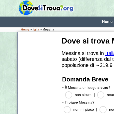
Home
Home
>
Italia
> Messina
Dove si trova
Messina si trova in
Ital
sabato (differenza dal 
popolazione di
∼219.9
Domanda Breve
• È Messina un luogo
sicuro
?
non sicuro
|
neut
• Ti
piace
Messina?
non mi piace
|
ne