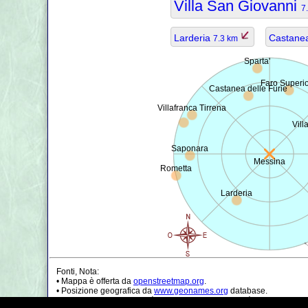
Villa San Giovanni
7
Larderia
Castanea
7.3 km
Sparta'
Faro Superi
Castanea delle Furie
Villafranca Tirrena
Vill
Saponara
Messina
Rometta
Larderia
Fonti, Nota:
• Mappa è offerta da
openstreetmap.org
.
• Posizione geografica da
www.geonames.org
database.
• I dati della popolazione è solo di circa il valore, può essere non a