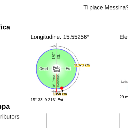
Ti piace Messina
ica
Longitudine: 15.55256°
Ele
11373 km
1358 km
29 m
15° 33' 9.216" Est
ppa
ributors