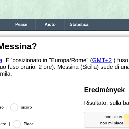
Pease
Aiuto
Statistica
 Messina?
ia
. E 'posizionato in "Europa/Rome" (
GMT+2
) fuso
tuo fuso orario:
2 ore). Messina (Sicilia) sede di u
mila.
Eredmények
Risultato, sulla b
ro
|
sicuro
non sicuro
non mi piace
utro
|
Piace