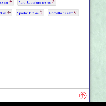
Faro Superiore
9.6 km
8.6 km
Sparta'
Rometta
.3 km
11.2 km
12.4 km