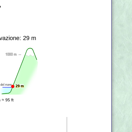
?
vazione: 29 m
29 m
 ≈ 95 ft