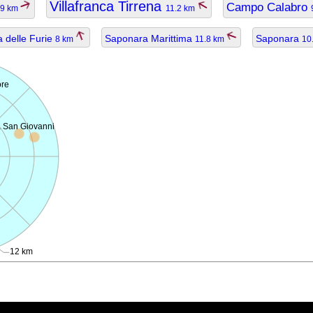
Villafranca Tirrena
Campo Calabro
.9 km
11.2 km
 delle Furie
Saponara Marittima
Saponara
8 km
11.8 km
10
ore
a San Giovanni
12 km
ggiornato.