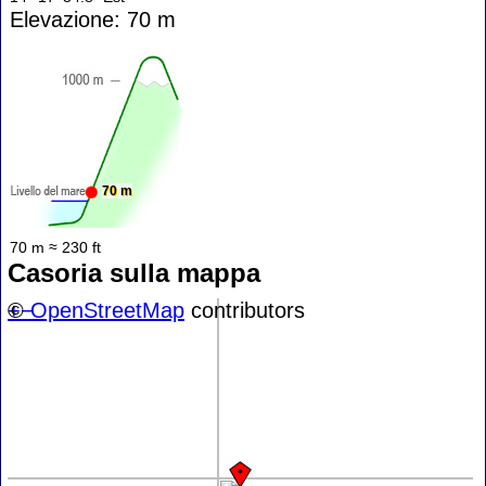
Elevazione: 70 m
70 m
70 m ≈ 230 ft
Casoria sulla mappa
+
©
−
OpenStreetMap
contributors