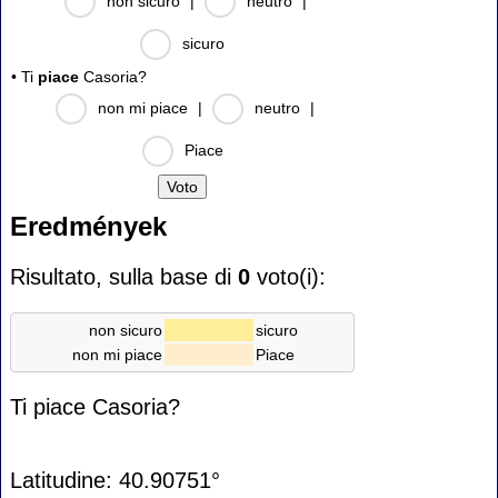
non sicuro
|
neutro
|
sicuro
• Ti
piace
Casoria?
non mi piace
|
neutro
|
Piace
Eredmények
Risultato, sulla base di
0
voto(i):
non sicuro
sicuro
non mi piace
Piace
Ti piace Casoria?
Latitudine: 40.90751°