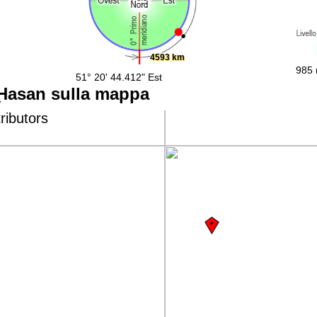
4593 km
985 
51° 20' 44.412" Est
Ḩasan sulla mappa
ributors