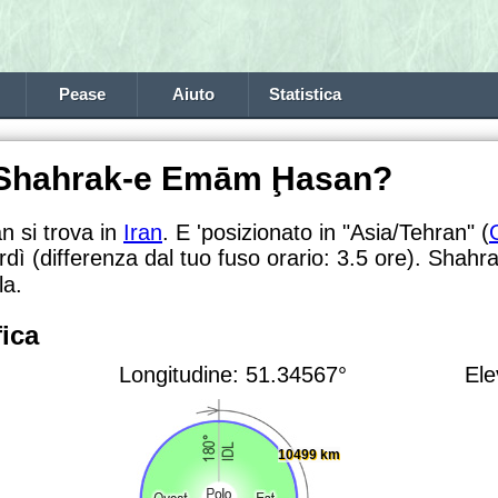
Pease
Aiuto
Statistica
a Shahrak-e Emām Ḩasan?
 si trova in
Iran
. E 'posizionato in "Asia/Tehran" (
rdì (differenza dal tuo fuso orario:
3.5 ore). Shahr
la.
ica
Longitudine: 51.34567°
Ele
10499 km