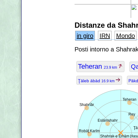
Distanze da Shah
in giro
IRN
Mondo
Posti intorno a Shahr
Teheran
Q
23.9 km
Ţāleb ābād
Pāk
16.9 km
Teheran
Shahrīār
Rey
Eslāmshahr
Ţā
Robāţ Karīm
Shahrak-e Emām Ḩas