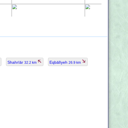
Shahrīār
Eqbālīyeh
32.2 km
26.9 km