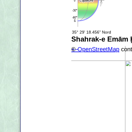
35° 29' 18.456" Nord
Shahrak-e Emām 
+
©
−
OpenStreetMap
cont