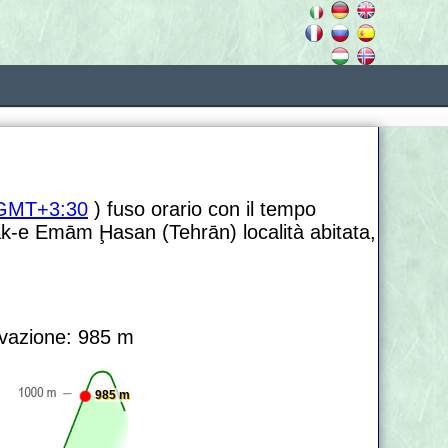
GMT+3:30
) fuso orario con il tempo
ak-e Emām Ḩasan (Tehrān) località abitata,
vazione: 985 m
985 m