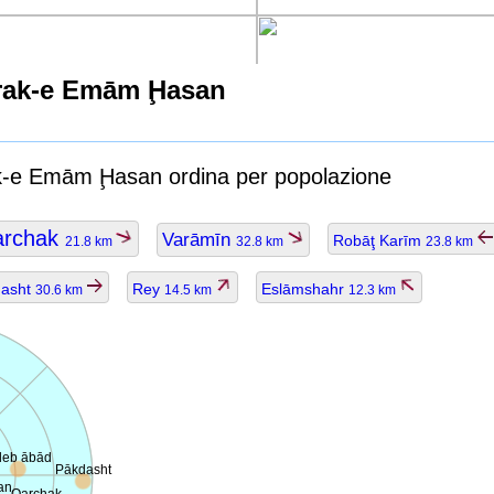
rak-e Emām Ḩasan
ak-e Emām Ḩasan ordina per popolazione
archak
Varāmīn
Robāţ Karīm
21.8 km
32.8 km
23.8 km
dasht
Rey
Eslāmshahr
30.6 km
14.5 km
12.3 km
leb ābād
Pākdasht
an