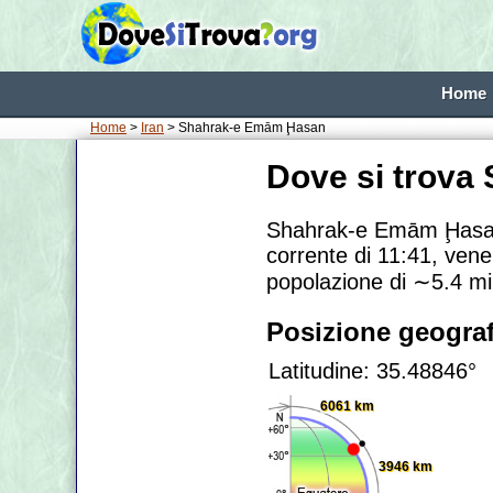
Home
Home
>
Iran
> Shahrak-e Emām Ḩasan
Dove si trov
Shahrak-e Emām Ḩasan
corrente di 11:41, vene
popolazione di
∼5.4
mi
Posizione geograf
Latitudine: 35.48846°
6061 km
3946 km