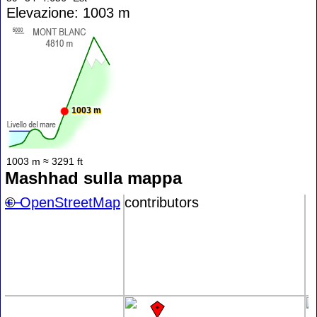
Elevazione: 1003 m
1003 m
1003 m ≈ 3291 ft
Mashhad sulla mappa
+
©
−
OpenStreetMap
contributors