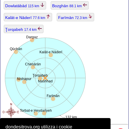
Dowlatābād
Bozghān
115 km
88.1 km
Kalāt-e Nāderī
Farīmān
77.6 km
72.3 km
Ţorqabeh
17.4 km
Dargaz
Qūchān
Kalāt-e Nāderī
Chenārān
Ţorqabeh
Nishapur
Mashhad
Farīmān
Torbat-e Ḩeydarīyeh
132 km
dondesitrova.org utilizza i cookie