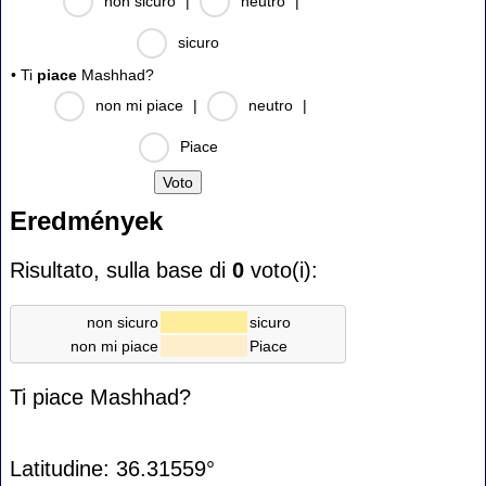
non sicuro
|
neutro
|
sicuro
• Ti
piace
Mashhad?
non mi piace
|
neutro
|
Piace
Eredmények
Risultato, sulla base di
0
voto(i):
non sicuro
sicuro
non mi piace
Piace
Ti piace Mashhad?
Latitudine: 36.31559°