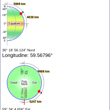
5969 km
4038 km
36° 18' 56.124" Nord
Longitudine: 59.56796°
9868 km
5247 km
59° 34' 4.656" Est