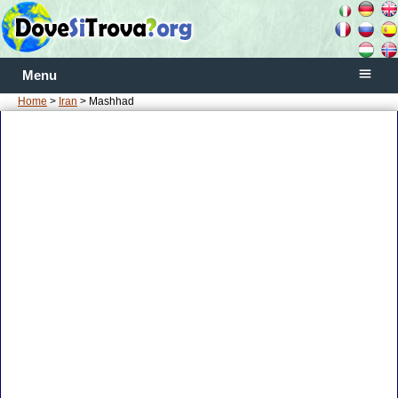
Menu
Home
>
Iran
> Mashhad