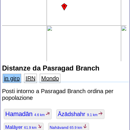
Distanze da Pasragad Branch
in giro
IRN
Mondo
Posti intorno a Pasragad Branch ordina per
popolazione
Hamadān
Āzādshahr
4.6 km
9.1 km
Malāyer
Nahāvand
61.9 km
65.9 km