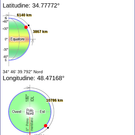
Latitudine: 34.77772°
6140 km
3867 km
34° 46' 39.792" Nord
Longitudine: 48.47168°
10786 km