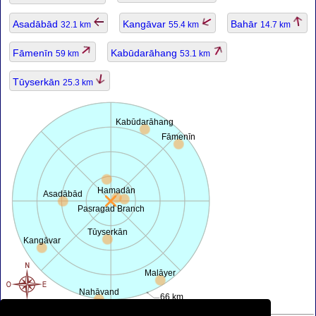
Asadābād
Kangāvar
Bahār
32.1 km
55.4 km
14.7 km
Fāmenīn
Kabūdarāhang
59 km
53.1 km
Tūyserkān
25.3 km
Kabūdarāhang
Fāmenīn
Hamadān
Asadābād
Pasragad Branch
Tūyserkān
Kangāvar
Malāyer
Nahāvand
66 km