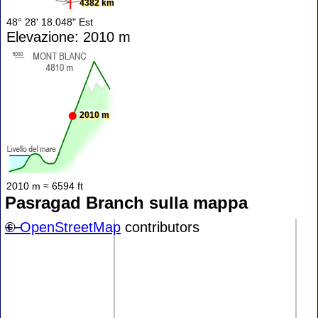
4382 km
48° 28' 18.048" Est
Elevazione: 2010 m
2010 m
2010 m ≈ 6594 ft
Pasragad Branch sulla mappa
+
©
−
OpenStreetMap
contributors