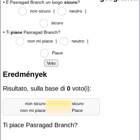
• È Pasragad Branch un luogo
sicuro
?
non sicuro
|
neutro
|
sicuro
• Ti
piace
Pasragad Branch?
non mi piace
|
neutro
|
Piace
Eredmények
Risultato, sulla base di
0
voto(i):
non sicuro
sicuro
non mi piace
Piace
Ti piace Pasragad Branch?