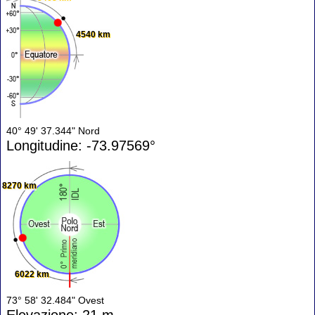
4540 km
40° 49' 37.344" Nord
Longitudine: -73.97569°
8270 km
6022 km
73° 58' 32.484" Ovest
Elevazione: 21 m