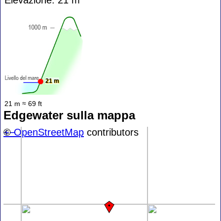
21 m
21 m ≈ 69 ft
Edgewater sulla mappa
+
©
−
OpenStreetMap
contributors