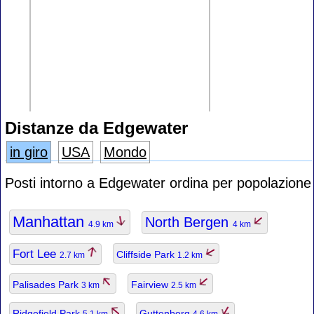
Distanze da Edgewater
in giro
USA
Mondo
Posti intorno a Edgewater ordina per popolazione
Manhattan
North Bergen
4.9 km
4 km
Fort Lee
Cliffside Park
2.7 km
1.2 km
Palisades Park
Fairview
3 km
2.5 km
Ridgefield Park
Guttenberg