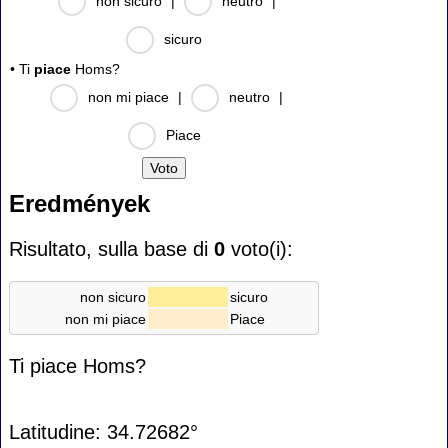
non sicuro
|
neutro
|
sicuro
• Ti
piace
Homs?
non mi piace
|
neutro
|
Piace
Eredmények
Risultato, sulla base di
0
voto(i):
non sicuro
sicuro
non mi piace
Piace
Ti piace Homs?
Latitudine: 34.72682°