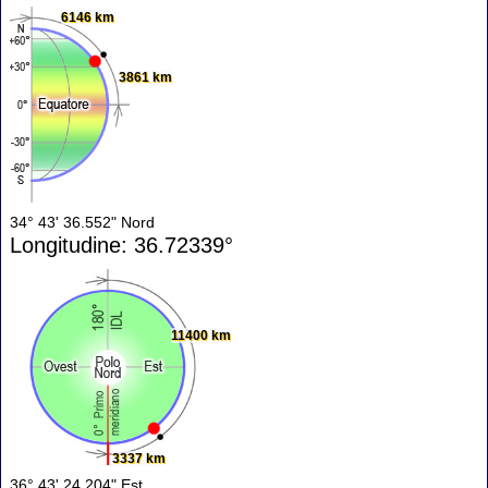
6146 km
3861 km
34° 43' 36.552" Nord
Longitudine: 36.72339°
11400 km
3337 km
36° 43' 24.204" Est