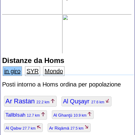
Distanze da Homs
in giro
SYR
Mondo
Posti intorno a Homs ordina per popolazione
Ar Rastan
Al Quşayr
22.2 km
27.6 km
Tallbīsah
Al Ghanţū
12.7 km
10.9 km
Al Qabw
Ar Riqāmā
27.7 km
27.5 km