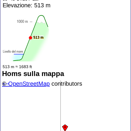
Elevazione: 513 m
513 m
513 m ≈ 1683 ft
Homs sulla mappa
+
©
−
OpenStreetMap
contributors