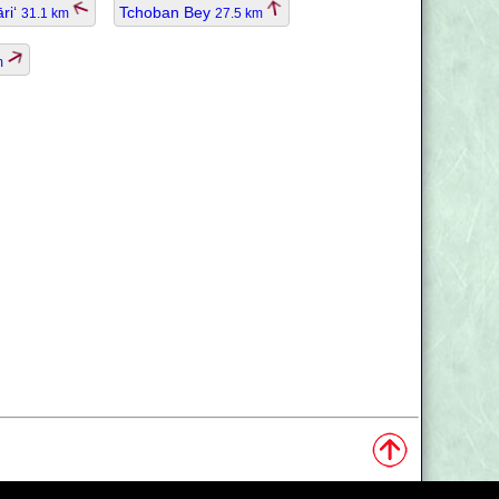
ri‘
Tchoban Bey
31.1 km
27.5 km
m