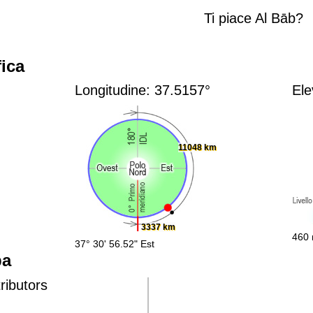
Ti piace Al Bāb?
ica
Longitudine: 37.5157°
Ele
11048 km
3337 km
460 
37° 30' 56.52" Est
pa
ributors