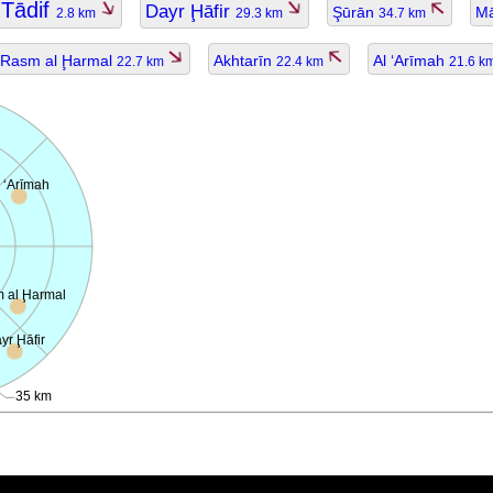
Tādif
Dayr Ḩāfir
Şūrān
Mā
2.8 km
29.3 km
34.7 km
Rasm al Ḩarmal
Akhtarīn
Al ‘Arīmah
22.7 km
22.4 km
21.6 k
l ‘Arīmah
 al Ḩarmal
yr Ḩāfir
35 km
ggiornato.