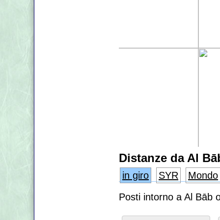
Distanze da Al Bā
in giro
SYR
Mondo
Posti intorno a Al Bāb 