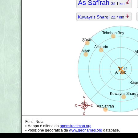
As Safīrah
35.1 km
Kuwayris Sharqī
22.7 km
Tchoban Bey
Şūrān
Akhtarīn
Māri‘
A
Tādif
Al Bāb
Rasm
Kuwayris Sharqī
Da
As Safīrah
Fonti, Nota:
• Mappa è offerta da
openstreetmap.org
.
• Posizione geografica da
www.geonames.org
database.
• I dati della popolazione è solo di circa il valore, può essere non a