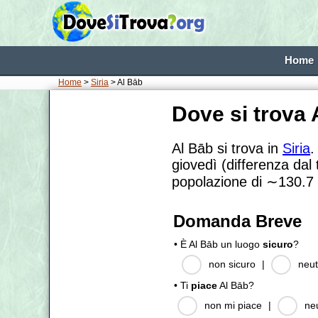
Home
Home
>
Siria
> Al Bāb
Dove si trova 
Al Bāb si trova in
Siria
.
giovedì (differenza dal
popolazione di
∼130.7
Domanda Breve
• È Al Bāb un luogo
sicuro
?
non sicuro
|
neut
• Ti
piace
Al Bāb?
non mi piace
|
ne