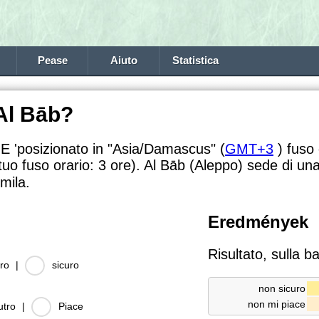
Pease
Aiuto
Statistica
Al Bāb?
 E 'posizionato in "Asia/Damascus" (
GMT+3
) fuso 
 tuo fuso orario:
3 ore). Al Bāb (Aleppo) sede di un
mila.
Eredmények
Risultato, sulla b
ro
|
sicuro
non sicuro
non mi piace
utro
|
Piace