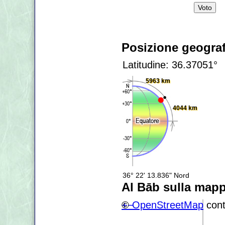
Posizione geograf
Latitudine: 36.37051°
5963 km
4044 km
36° 22' 13.836" Nord
Al Bāb sulla map
+
©
−
OpenStreetMap
cont