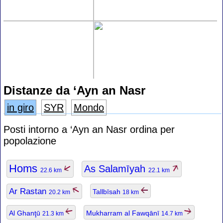
Distanze da ‘Ayn an Nasr
in giro
SYR
Mondo
Posti intorno a ‘Ayn an Nasr ordina per
popolazione
Homs
As Salamīyah
22.6 km
22.1 km
Ar Rastan
Tallbīsah
20.2 km
18 km
Al Ghanţū
Mukharram al Fawqānī
21.3 km
14.7 km