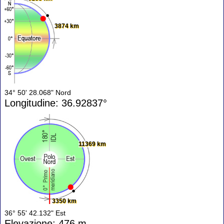
3874 km
34° 50' 28.068" Nord
Longitudine: 36.92837°
11369 km
3350 km
36° 55' 42.132" Est
Elevazione: 476 m