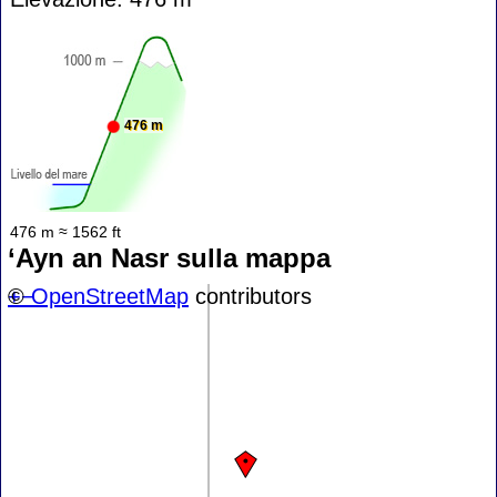
476 m
476 m ≈ 1562 ft
‘Ayn an Nasr sulla mappa
+
©
−
OpenStreetMap
contributors