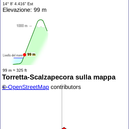
14° 8' 4.416" Est
Elevazione: 99 m
99 m
99 m ≈ 325 ft
Torretta-Scalzapecora sulla mappa
+
©
−
OpenStreetMap
contributors