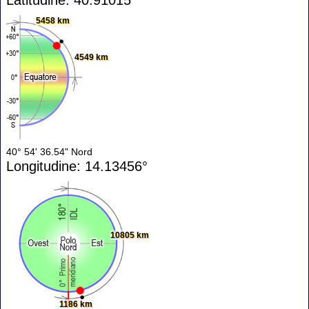
5458 km
4549 km
40° 54' 36.54" Nord
Longitudine: 14.13456°
10805 km
1186 km