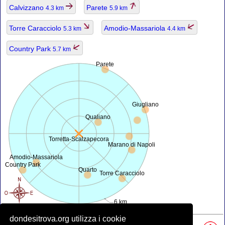
Calvizzano
Parete
4.3 km
5.9 km
Torre Caracciolo
Amodio-Massariola
5.3 km
4.4 km
Country Park
5.7 km
Parete
Giugliano
Qualiano
Torretta-Scalzapecora
Marano di Napoli
Amodio-Massariola
Country Park
Quarto
Torre Caracciolo
6 km
dondesitrova.org utilizza i cookie
Fonti, Nota: