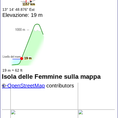
1157 km
13° 14' 48.876" Est
Elevazione: 19 m
19 m
19 m ≈ 62 ft
Isola delle Femmine sulla mappa
+
©
−
OpenStreetMap
contributors