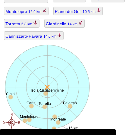
Montelepre
Piano dei Geli
12.9 km
10.5 km
Torretta
Giardinello
6.8 km
14 km
Cannizzaro-Favara
14.6 km
Isola delle Femmine
Capaci
Cinisi
Carini
Palermo
Torretta
Montelepre
Monreale
15 km