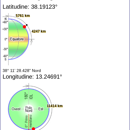
Latitudine: 38.19123°
5761 km
4247 km
38° 11' 28.428" Nord
Longitudine: 13.24691°
11414 km