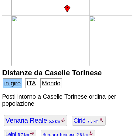
Distanze da Caselle Torinese
in giro
ITA
Mondo
Posti intorno a Caselle Torinese ordina per
popolazione
Venaria Reale
Cirié
5.5 km
7.5 km
Leinì
Borgaro Torinese
5.7 km
2.8 km