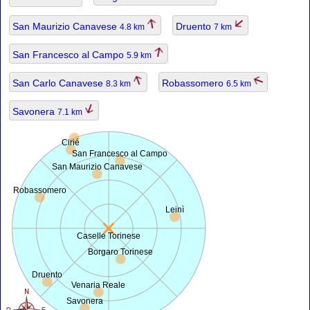
San Maurizio Canavese
Druento
4.8 km
7 km
San Francesco al Campo
5.9 km
San Carlo Canavese
Robassomero
8.3 km
6.5 km
Savonera
7.1 km
Cirié
San Francesco al Campo
San Maurizio Canavese
Robassomero
Leinì
Caselle Torinese
Borgaro Torinese
Druento
Venaria Reale
Savonera