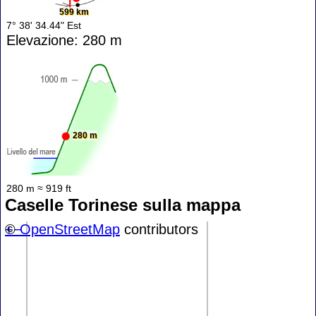
599 km
7° 38' 34.44" Est
Elevazione: 280 m
280 m
280 m ≈ 919 ft
Caselle Torinese sulla mappa
+
©
−
OpenStreetMap
contributors