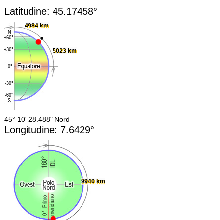
Latitudine: 45.17458°
4984 km
5023 km
45° 10' 28.488" Nord
Longitudine: 7.6429°
9940 km