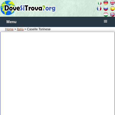
Menu
Home
>
Italia
> Caselle Torinese