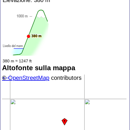
380 m
380 m ≈ 1247 ft
Altofonte sulla mappa
+
©
−
OpenStreetMap
contributors