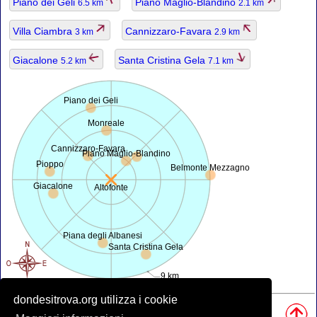
Piano dei Geli
Piano Maglio-Blandino
6.5 km
2.1 km
Villa Ciambra
Cannizzaro-Favara
3 km
2.9 km
Giacalone
Santa Cristina Gela
5.2 km
7.1 km
Piano dei Geli
Monreale
Cannizzaro-Favara
Piano Maglio-Blandino
Pioppo
Belmonte Mezzagno
Giacalone
Altofonte
Piana degli Albanesi
Santa Cristina Gela
9 km
dondesitrova.org utilizza i cookie
Fonti, Nota: