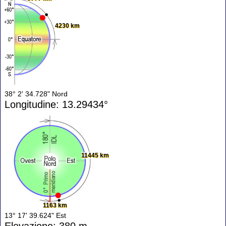
4230 km
38° 2' 34.728" Nord
Longitudine: 13.29434°
11445 km
1163 km
13° 17' 39.624" Est
Elevazione: 380 m