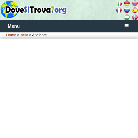
Menu
Home
>
Italia
> Altofonte