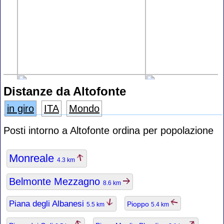
Distanze da Altofonte
in giro
ITA
Mondo
Posti intorno a Altofonte ordina per popolazione
Monreale
4.3 km
Belmonte Mezzagno
8.6 km
Piana degli Albanesi
Pioppo
5.5 km
5.4 km