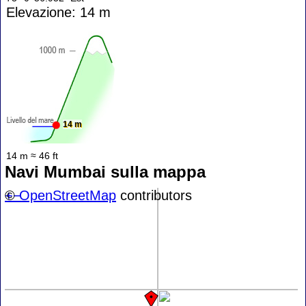
Elevazione: 14 m
14 m
14 m ≈ 46 ft
Navi Mumbai sulla mappa
+
©
−
OpenStreetMap
contributors