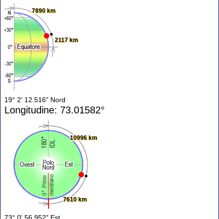
7890 km
2117 km
19° 2' 12.516" Nord
Longitudine: 73.01582°
10996 km
7610 km
73° 0' 56.952" Est