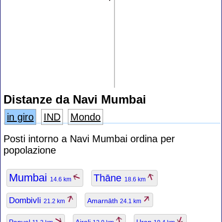
Distanze da Navi Mumbai
in giro
IND
Mondo
Posti intorno a Navi Mumbai ordina per
popolazione
Mumbai
Thāne
14.6 km
18.6 km
Dombivli
Amarnāth
21.2 km
24.1 km
Panvel
Airoli
Uran