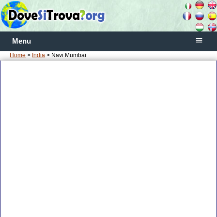
Menu
Home
>
India
> Navi Mumbai