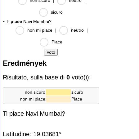
non sicuro
|
neutro
|
sicuro
• Ti
piace
Navi Mumbai?
non mi piace
|
neutro
|
Piace
Eredmények
Risultato, sulla base di
0
voto(i):
non sicuro
sicuro
non mi piace
Piace
Ti piace Navi Mumbai?
Latitudine: 19.03681°