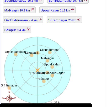
Secunderabad
Serilingampalle
16.2 km
20.4 km
Malkajgiri
Uppal Kalan
10.3 km
11.2 km
Gaddi Annaram
Srīrāmnagar
7.4 km
25 km
Bālāpur
9.4 km
Secunderabad
Serilingampalle
Kūkatpalli
Malkajgiri
Uppal Kalan
Hyderabad
Lal Bahadur Nagar
Bālāpur
Srīrāmnagar
25 km