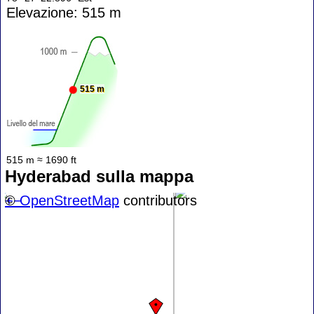
Elevazione: 515 m
515 m
515 m ≈ 1690 ft
Hyderabad sulla mappa
+
©
−
OpenStreetMap
contributors