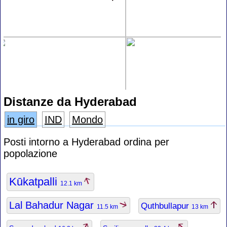
Distanze da Hyderabad
in giro
IND
Mondo
Posti intorno a Hyderabad ordina per
popolazione
Kūkatpalli
12.1 km
Lal Bahadur Nagar
Quthbullapur
11.5 km
13 km