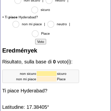
non sicuro
|
neutro
|
sicuro
• Ti
piace
Hyderabad?
non mi piace
|
neutro
|
Piace
Eredmények
Risultato, sulla base di
0
voto(i):
non sicuro
sicuro
non mi piace
Piace
Ti piace Hyderabad?
Latitudine: 17.38405°