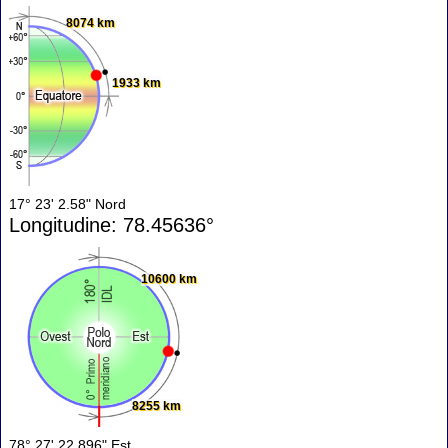
8074 km
1933 km
17° 23' 2.58" Nord
Longitudine: 78.45636°
10600 km
8255 km
78° 27' 22.896" Est