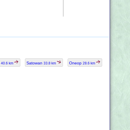
r
Satowan
Oneop
40.6 km
33.8 km
28.6 km