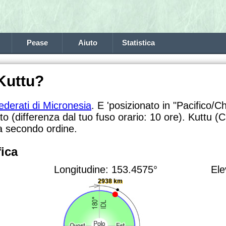
Pease
Aiuto
Statistica
Kuttu?
ederati di Micronesia
. E 'posizionato in "Pacifico/C
to (differenza dal tuo fuso orario:
10 ore). Kuttu (C
va secondo ordine.
ica
Longitudine: 153.4575°
Ele
2938 km