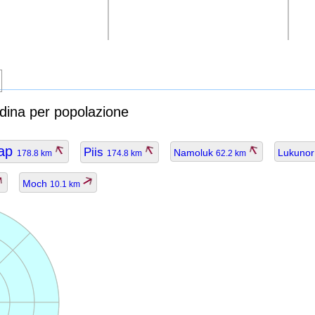
rdina per popolazione
ap
Piis
Namoluk
Lukuno
178.8 km
174.8 km
62.2 km
Moch
10.1 km