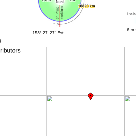
16828 km
6 m 
153° 27' 27" Est
a
ributors