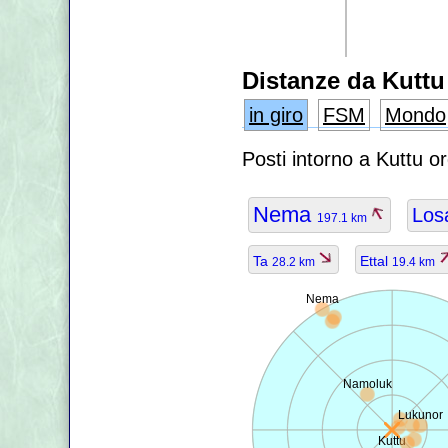
Distanze da Kuttu
in giro
FSM
Mondo
Posti intorno a Kuttu o
Nema
Los
197.1 km
Ta
Ettal
28.2 km
19.4 km
Nema
Namoluk
Lukunor
Kuttu