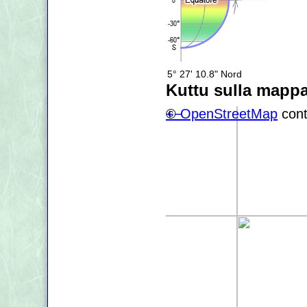
5° 27' 10.8" Nord
Kuttu sulla mapp
+
©
−
OpenStreetMap
cont