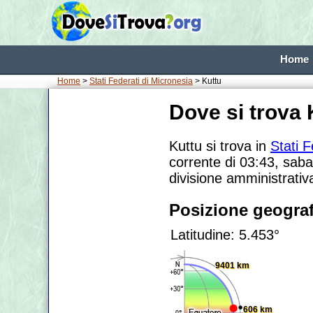
Home
Home
>
Stati Federati di Micronesia
> Kuttu
Dove si trova 
Kuttu si trova in
Stati F
corrente di 03:43, saba
divisione amministrati
Posizione geograf
Latitudine: 5.453°
9401 km
606 km