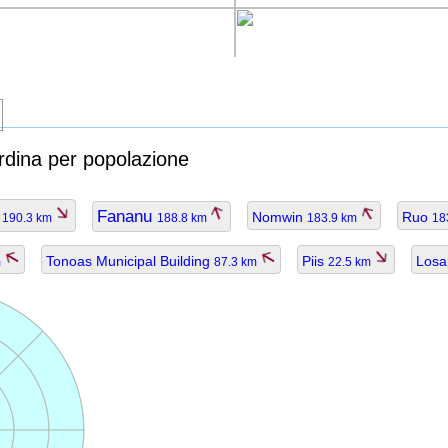
rdina per popolazione
l
Fananu
Nomwin
Ruo
190.3 km
188.8 km
183.9 km
18
Tonoas Municipal Building
Piis
Los
m
87.3 km
22.5 km