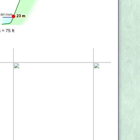
23 m
 ≈ 75 ft