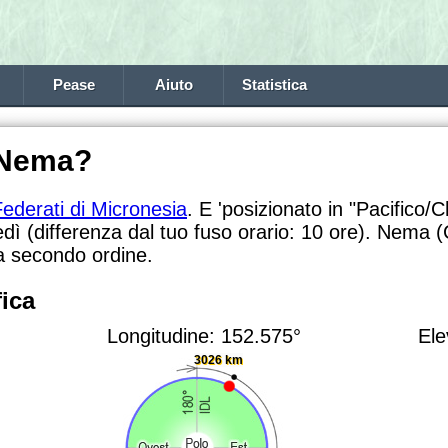
Pease
Aiuto
Statistica
 Nema?
Federati di Micronesia
. E 'posizionato in "Pacifico/
edì (differenza dal tuo fuso orario:
10 ore). Nema (
va secondo ordine.
ica
Longitudine: 152.575°
Ele
3026 km