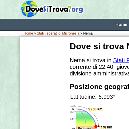
Home
Home
>
Stati Federati di Micronesia
> Nema
Dove si trova
Nema si trova in
Stati 
corrente di 22:40, giov
divisione amministrati
Posizione geograf
Latitudine: 6.993°
9230 km
778 km