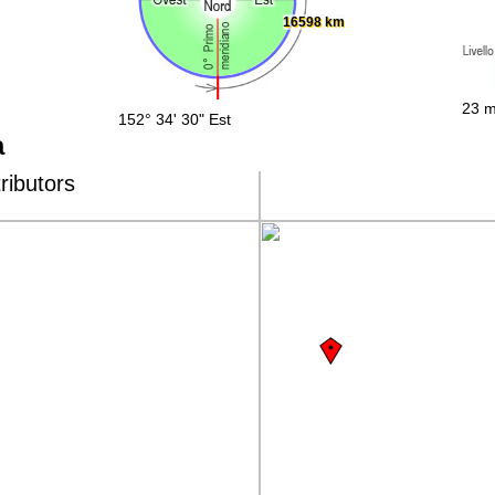
16598 km
23 m
152° 34' 30" Est
a
ributors