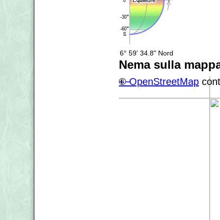
6° 59' 34.8" Nord
Nema sulla mapp
+
©
−
OpenStreetMap
cont