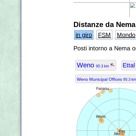
Distanze da Nema
in giro
FSM
Mondo
Posti intorno a Nema o
Weno
Etta
95.3 km
Weno Municipal Offices
95.3 k
Fananu
Weno
Piis
Nema