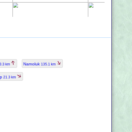
Namoluk
3.3 km
135.1 km
ap
21.3 km