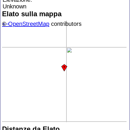
Unknown
Elato sulla mappa
+
©
−
OpenStreetMap
contributors
Distanze da Elato