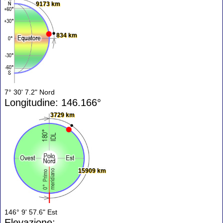
9173 km
834 km
7° 30' 7.2" Nord
Longitudine: 146.166°
3729 km
15909 km
146° 9' 57.6" Est
Elevazione: