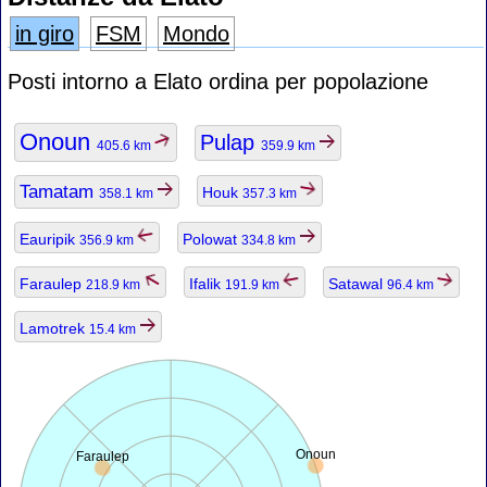
in giro
FSM
Mondo
Posti intorno a Elato ordina per popolazione
Onoun
Pulap
405.6 km
359.9 km
Tamatam
Houk
358.1 km
357.3 km
Eauripik
Polowat
356.9 km
334.8 km
Faraulep
Ifalik
Satawal
218.9 km
191.9 km
96.4 km
Lamotrek
15.4 km
Onoun
Faraulep