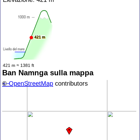
421 m
421 m ≈ 1381 ft
Ban Namnga sulla mappa
+
©
−
OpenStreetMap
contributors