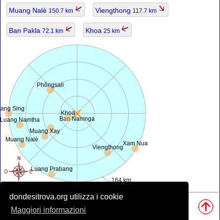
Muang Nalè
Viengthong
150.7 km
117.7 km
Ban Pakla
Khoa
72.1 km
25 km
Phôngsali
ang Sing
Khoa
Ban Namnga
Luang Namtha
Muang Xay
Muang Nalè
Xam Nua
Viengthong
Luang Prabang
164 km
dondesitrova.org utilizza i cookie
Fonti, Nota:
Maggiori informazioni
• Mappa è offerta da
openstreetmap.org
.
• Posizione geografica da
www.geonames.org
database.