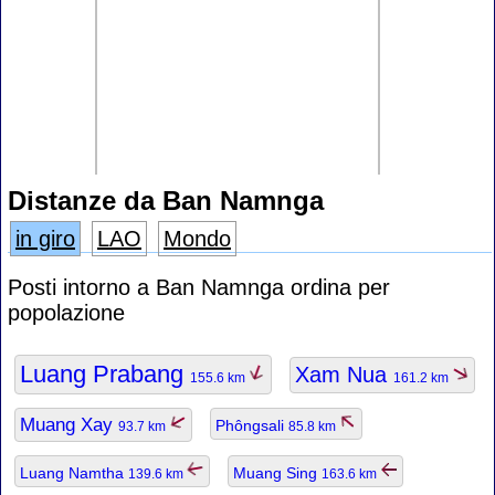
Distanze da Ban Namnga
in giro
LAO
Mondo
Posti intorno a Ban Namnga ordina per
popolazione
Luang Prabang
Xam Nua
155.6 km
161.2 km
Muang Xay
Phôngsali
93.7 km
85.8 km
Luang Namtha
Muang Sing
139.6 km
163.6 km