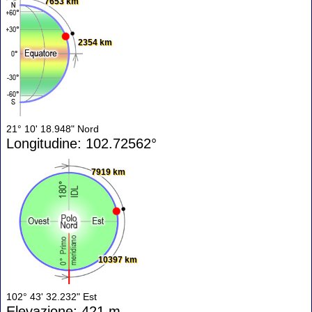
7653 km
2354 km
21° 10' 18.948" Nord
Longitudine: 102.72562°
7919 km
10397 km
102° 43' 32.232" Est
Elevazione: 421 m