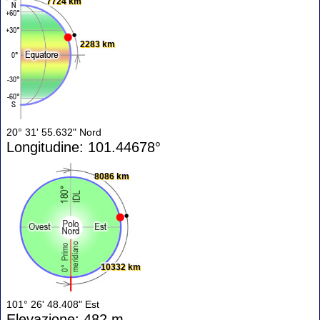
7724 km
2283 km
20° 31' 55.632" Nord
Longitudine: 101.44678°
8086 km
10332 km
101° 26' 48.408" Est
Elevazione: 482 m