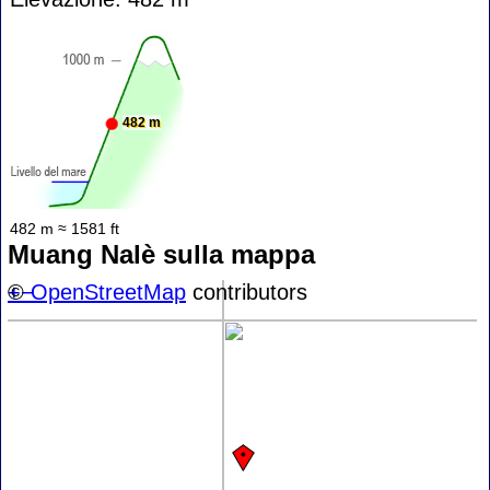
482 m
482 m ≈ 1581 ft
Muang Nalè sulla mappa
+
©
−
OpenStreetMap
contributors