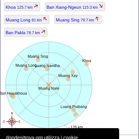
Khoa
Ban Xiang-Ngeun
125.7 km
115.3 km
Muang Long
Muang Sing
81 km
79.7 km
Ban Pakla
78.7 km
Muang Sing
Khoa
Muang Long
Luang Namtha
Muang Xay
Muang Nalè
Ban Houakhoua
Luang Prabang
126 km
dondesitrova.org utilizza i cookie