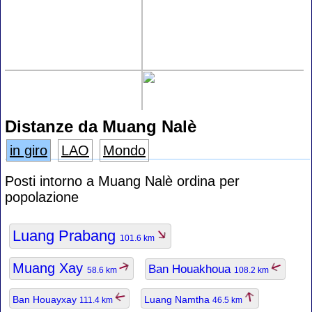
Distanze da Muang Nalè
in giro
LAO
Mondo
Posti intorno a Muang Nalè ordina per
popolazione
Luang Prabang
101.6 km
Muang Xay
Ban Houakhoua
58.6 km
108.2 km
Ban Houayxay
Luang Namtha
111.4 km
46.5 km