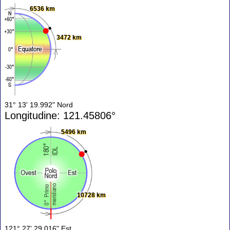
6536 km
3472 km
31° 13' 19.992" Nord
Longitudine: 121.45806°
5496 km
10728 km
121° 27' 29.016" Est