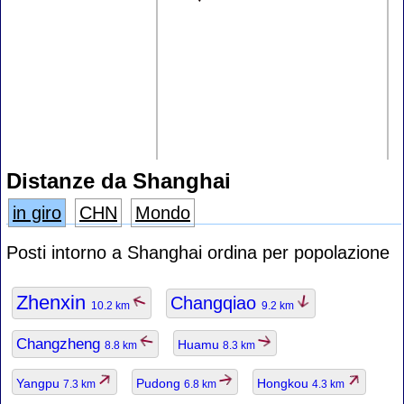
Distanze da Shanghai
in giro
CHN
Mondo
Posti intorno a Shanghai ordina per popolazione
Zhenxin
Changqiao
10.2 km
9.2 km
Changzheng
Huamu
8.8 km
8.3 km
Yangpu
Pudong
Hongkou
7.3 km
6.8 km
4.3 km