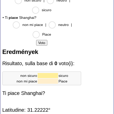
non sicuro
|
neutro
|
sicuro
• Ti
piace
Shanghai?
non mi piace
|
neutro
|
Piace
Eredmények
Risultato, sulla base di
0
voto(i):
non sicuro
sicuro
non mi piace
Piace
Ti piace Shanghai?
Latitudine: 31.22222°