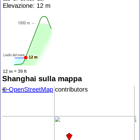
Elevazione: 12 m
12 m
12 m ≈ 39 ft
Shanghai sulla mappa
+
©
−
OpenStreetMap
contributors