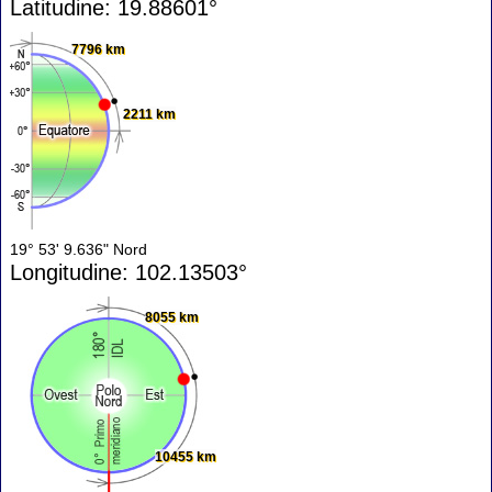
Latitudine: 19.88601°
7796 km
2211 km
19° 53' 9.636" Nord
Longitudine: 102.13503°
8055 km
10455 km