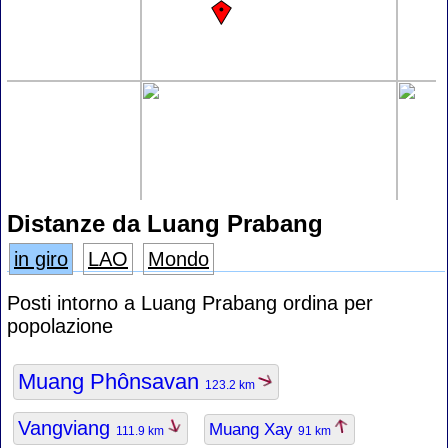
Distanze da Luang Prabang
in giro
LAO
Mondo
Posti intorno a Luang Prabang ordina per
popolazione
Muang Phônsavan
123.2 km
Vangviang
Muang Xay
111.9 km
91 km