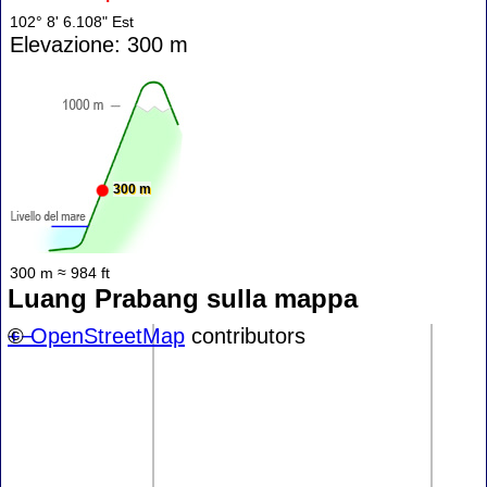
102° 8' 6.108" Est
Elevazione: 300 m
300 m
300 m ≈ 984 ft
Luang Prabang sulla mappa
+
©
−
OpenStreetMap
contributors