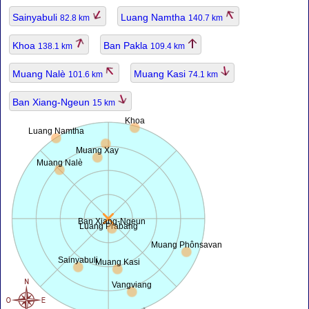
Sainyabuli
Luang Namtha
82.8 km
140.7 km
Khoa
Ban Pakla
138.1 km
109.4 km
Muang Nalè
Muang Kasi
101.6 km
74.1 km
Ban Xiang-Ngeun
15 km
Khoa
Luang Namtha
Muang Xay
Muang Nalè
Ban Xiang-Ngeun
Luang Prabang
Muang Phônsavan
Sainyabuli
Muang Kasi
Vangviang