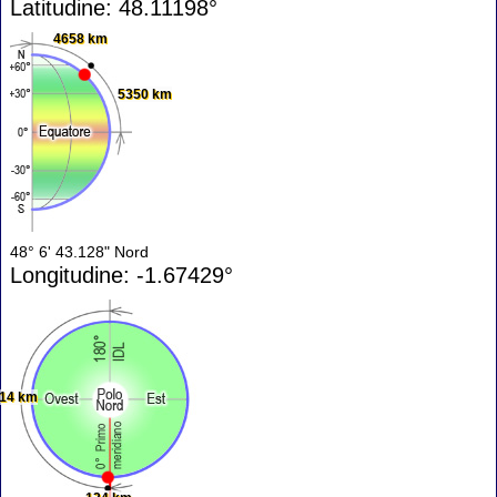
Latitudine: 48.11198°
4658 km
5350 km
48° 6' 43.128" Nord
Longitudine: -1.67429°
14 km