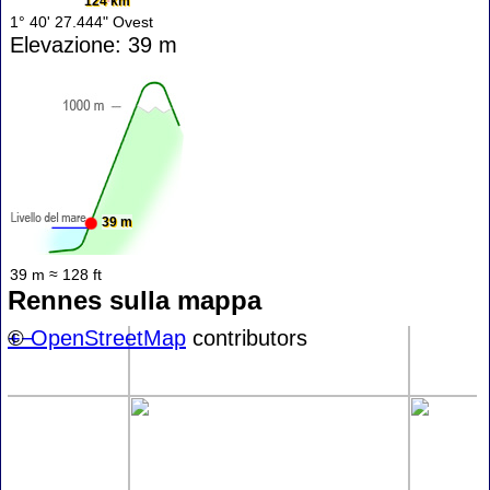
124 km
1° 40' 27.444" Ovest
Elevazione: 39 m
39 m
39 m ≈ 128 ft
Rennes sulla mappa
+
©
−
OpenStreetMap
contributors