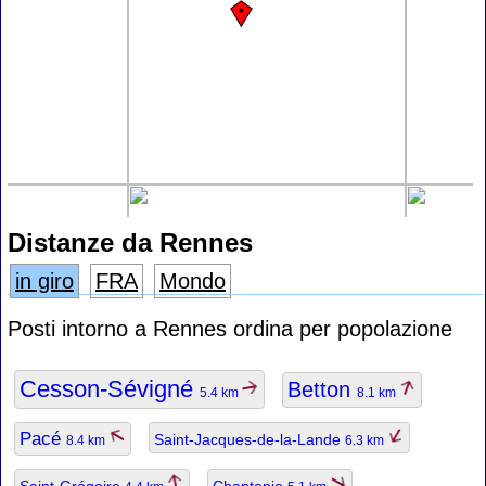
Distanze da Rennes
in giro
FRA
Mondo
Posti intorno a Rennes ordina per popolazione
Cesson-Sévigné
Betton
5.4 km
8.1 km
Pacé
Saint-Jacques-de-la-Lande
8.4 km
6.3 km
Saint-Grégoire
Chantepie