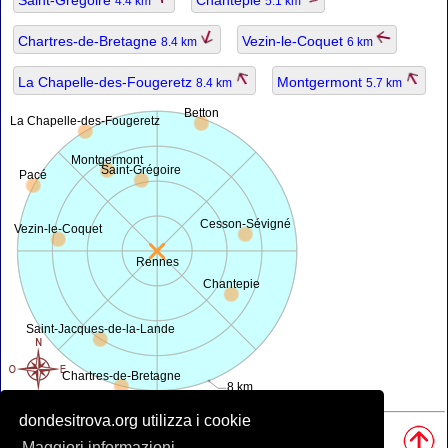
4.4 km
5.1 km
Chartres-de-Bretagne
Vezin-le-Coquet
8.4 km
6 km
La Chapelle-des-Fougeretz
Montgermont
8.4 km
5.7 km
Betton
La Chapelle-des-Fougeretz
Montgermont
Saint-Grégoire
Pacé
Cesson-Sévigné
Vezin-le-Coquet
Rennes
Chantepie
Saint-Jacques-de-la-Lande
Chartres-de-Bretagne
8 km
dondesitrova.org utilizza i cookie
Fonti, Nota:
• Mappa è offerta da
openstreetmap.org
.
Maggiori informazioni