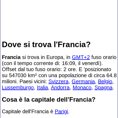
Dove si trova l'Francia?
Francia
si trova in Europa, in
GMT+2
fuso orario
(con il tempo corrente di: 16:09, il venerdì).
Offset dal tuo fuso orario:
2 ore. E 'posizionato
su 547030 km² con una popolazione di circa 64.8
milioni. Paesi vicini:
Svizzera
,
Germania
,
Belgio
,
Lussemburgo
,
Italia
,
Andorra
,
Monaco
,
Spagna
.
Cosa è la capitale dell'Francia?
Capitale dell'Francia è
Parigi
.