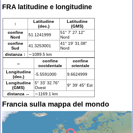
FRA latitudine e longitudine
Latitudine
Latitudine
↕
(dec.)
(GMS)
confine
51° 7' 27.12"
51.1241999
Nord
Nord
confine
41° 19' 31.08"
41.3253001
Sud
Nord
distanza ↕
∼1089.5 km
confine
confine
↔
occidentale
orientale
Longitudine
-5.5591000
9.6624999
(dec.)
Longitudine
5° 33' 32.76"
9° 39' 45" Est
(GMS)
Ovest
distanza ↔
∼1169.1 km
Francia sulla mappa del mondo