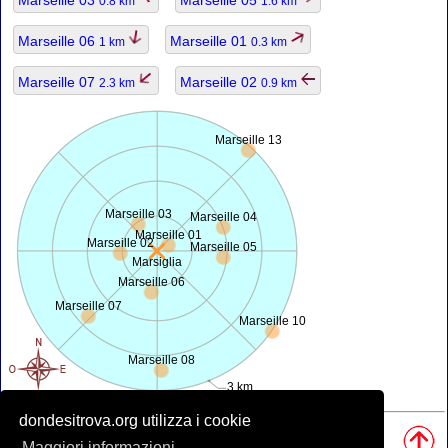
0.8 km
1.6 km
Marseille 06
Marseille 01
1 km
0.3 km
Marseille 07
Marseille 02
2.3 km
0.9 km
Marseille 13
Marseille 03
Marseille 04
Marseille 01
Marseille 02
Marseille 05
Marsiglia
Marseille 06
Marseille 07
Marseille 10
Marseille 08
3 km
dondesitrova.org utilizza i cookie
Fonti, Nota:
• Mappa è offerta da
openstreetmap.org
.
Maggiori informazioni