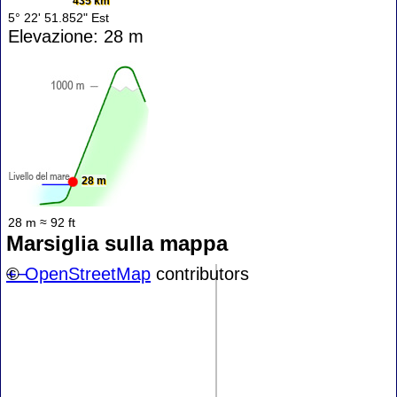
435 km
5° 22' 51.852" Est
Elevazione: 28 m
28 m
28 m ≈ 92 ft
Marsiglia sulla mappa
+
©
−
OpenStreetMap
contributors