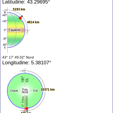
Latitudine: 43.29695°
5193 km
4814 km
43° 17' 49.02" Nord
Longitudine: 5.38107°
10371 km