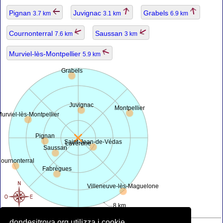
Pignan
Juvignac
Grabels
3.7 km
3.1 km
6.9 km
Cournonterral
Saussan
7.6 km
3 km
Murviel-lès-Montpellier
5.9 km
Grabels
Juvignac
Montpellier
urviel-lès-Montpellier
Pignan
Saint-Jean-de-Védas
Lavérune
Saussan
ournonterral
Fabrègues
Villeneuve-lès-Maguelone
8 km
dondesitrova.org utilizza i cookie