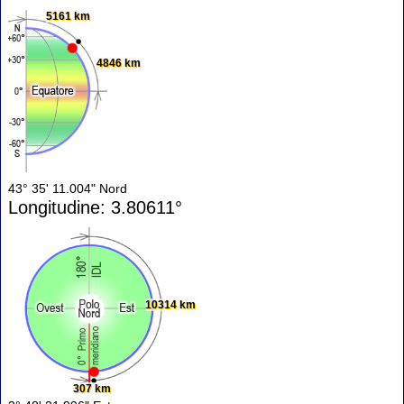
5161 km
4846 km
43° 35' 11.004" Nord
Longitudine: 3.80611°
10314 km
307 km