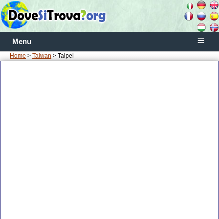
Menu
Home
>
Taiwan
> Taipei