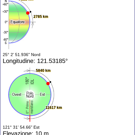
2785 km
25° 2' 51.936" Nord
Longitudine: 121.53185°
5840 km
11617 km
121° 31' 54.66" Est
Elevazione: 10 m