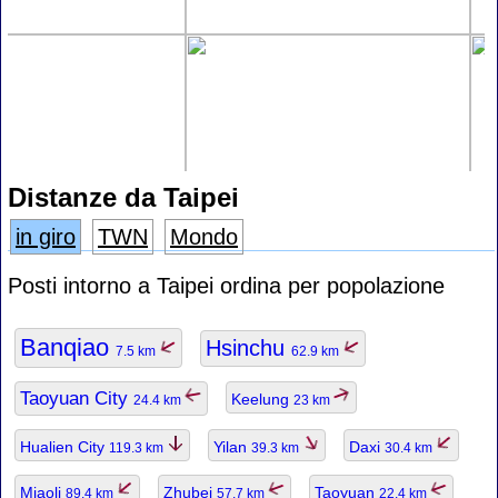
Distanze da Taipei
in giro
TWN
Mondo
Posti intorno a Taipei ordina per popolazione
Banqiao
Hsinchu
7.5 km
62.9 km
Taoyuan City
Keelung
24.4 km
23 km
Hualien City
Yilan
Daxi
119.3 km
39.3 km
30.4 km
Miaoli
Zhubei
Taoyuan
89.4 km
57.7 km
22.4 km