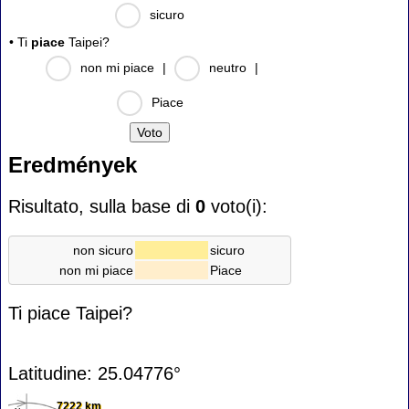
sicuro
• Ti
piace
Taipei?
non mi piace
|
neutro
|
Piace
Eredmények
Risultato, sulla base di
0
voto(i):
non sicuro
sicuro
non mi piace
Piace
Ti piace Taipei?
Latitudine: 25.04776°
7222 km