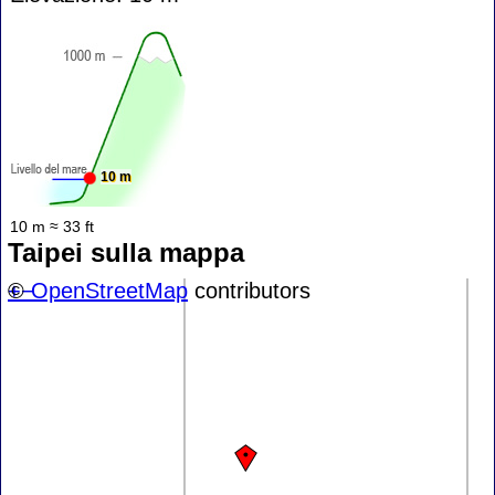
10 m
10 m ≈ 33 ft
Taipei sulla mappa
+
©
−
OpenStreetMap
contributors