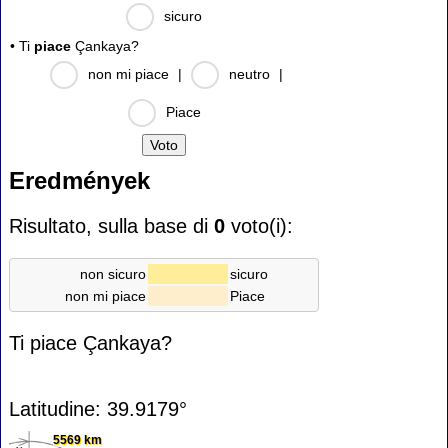
sicuro
• Ti
piace
Çankaya?
non mi piace
|
neutro
|
Piace
Eredmények
Risultato, sulla base di
0
voto(i):
non sicuro
sicuro
non mi piace
Piace
Ti piace Çankaya?
Latitudine: 39.9179°
5569 km