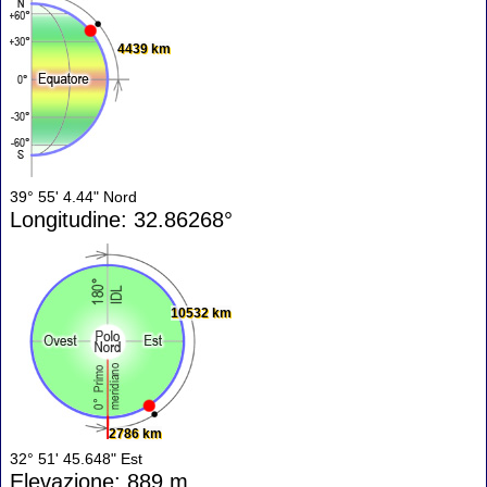
4439 km
39° 55' 4.44" Nord
Longitudine: 32.86268°
10532 km
2786 km
32° 51' 45.648" Est
Elevazione: 889 m