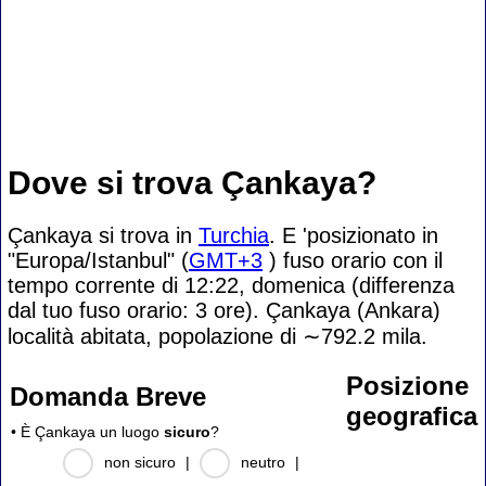
Dove si trova Çankaya?
Çankaya si trova in
Turchia
. E 'posizionato in
"Europa/Istanbul" (
GMT+3
) fuso orario con il
tempo corrente di 12:22, domenica (differenza
dal tuo fuso orario:
3 ore). Çankaya (Ankara)
località abitata, popolazione di
∼792.2
mila.
Posizione
Domanda Breve
geografica
• È Çankaya un luogo
sicuro
?
non sicuro
|
neutro
|