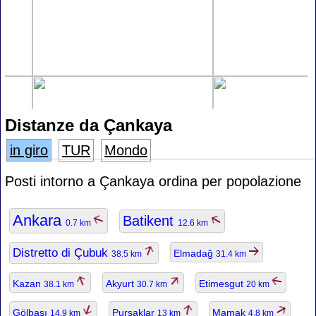
Distanze da Çankaya
in giro
TUR
Mondo
Posti intorno a Çankaya ordina per popolazione
Ankara
Batikent
0.7 km
12.6 km
Distretto di Çubuk
Elmadağ
38.5 km
31.4 km
Kazan
Akyurt
Etimesgut
38.1 km
30.7 km
20 km
Gölbaşı
Pursaklar
Mamak
14.9 km
13 km
4.8 km