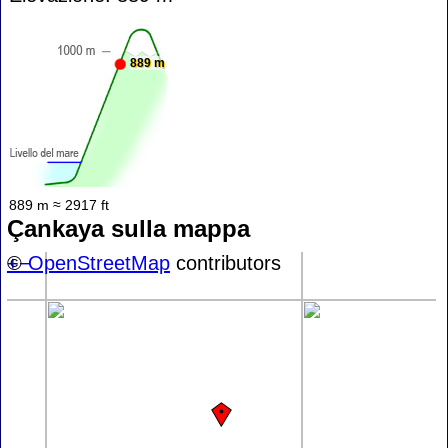
889 m
889 m ≈ 2917 ft
Çankaya sulla mappa
+
©
−
OpenStreetMap
contributors