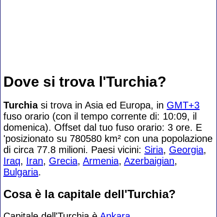
Dove si trova l'Turchia?
Turchia
si trova in Asia ed Europa, in
GMT+3
fuso orario (con il tempo corrente di: 10:09, il
domenica). Offset dal tuo fuso orario:
3 ore. E
'posizionato su 780580 km² con una popolazione
di circa 77.8 milioni. Paesi vicini:
Siria
,
Georgia
,
Iraq
,
Iran
,
Grecia
,
Armenia
,
Azerbaigian
,
Bulgaria
.
Cosa è la capitale dell'Turchia?
Capitale dell'Turchia è
Ankara
.