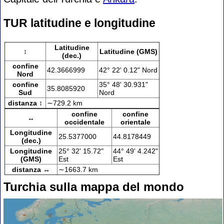
TUR latitudine e longitudine
Latitudine
↕
Latitudine (GMS)
(dec.)
confine
42.3666999
42° 22' 0.12" Nord
Nord
confine
35° 48' 30.931"
35.8085920
Sud
Nord
distanza ↕
∼729.2 km
confine
confine
↔
occidentale
orientale
Longitudine
25.5377000
44.8178449
(dec.)
Longitudine
25° 32' 15.72"
44° 49' 4.242"
(GMS)
Est
Est
distanza ↔
∼1663.7 km
Turchia sulla mappa del mondo