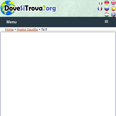
Menu
Home
>
Arabia Saudita
> Ta’if