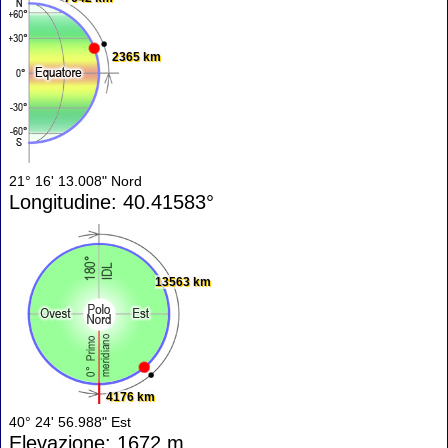
2365 km
21° 16' 13.008" Nord
Longitudine: 40.41583°
13563 km
4176 km
40° 24' 56.988" Est
Elevazione: 1672 m