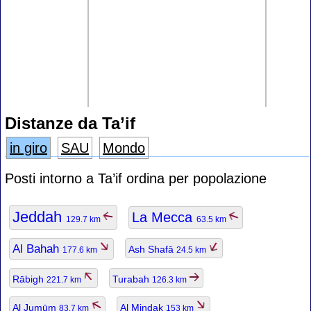
Distanze da Ta’if
in giro
SAU
Mondo
Posti intorno a Ta’if ordina per popolazione
Jeddah
La Mecca
129.7 km
63.5 km
Al Bahah
Ash Shafā
177.6 km
24.5 km
Rābigh
Turabah
221.7 km
126.3 km
Al Jumūm
Al Mindak
83.7 km
153 km