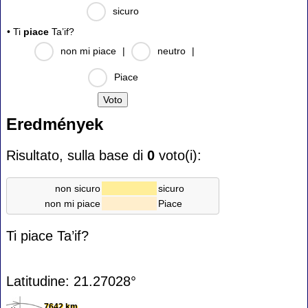
sicuro
• Ti
piace
Ta’if?
non mi piace
|
neutro
|
Piace
Eredmények
Risultato, sulla base di
0
voto(i):
non sicuro
sicuro
non mi piace
Piace
Ti piace Ta’if?
Latitudine: 21.27028°
7642 km