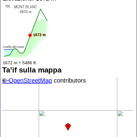
1672 m
1672 m ≈ 5486 ft
Ta’if sulla mappa
+
©
−
OpenStreetMap
contributors