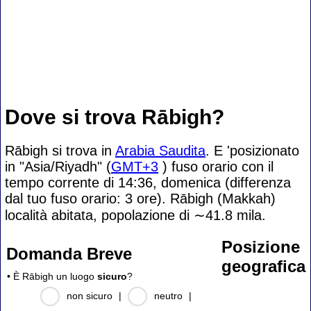
Dove si trova Rābigh?
Rābigh si trova in
Arabia Saudita
. E 'posizionato
in "Asia/Riyadh" (
GMT+3
) fuso orario con il
tempo corrente di 14:36, domenica (differenza
dal tuo fuso orario:
3 ore). Rābigh (Makkah)
località abitata, popolazione di
∼41.8
mila.
Posizione
Domanda Breve
geografica
• È Rābigh un luogo
sicuro
?
non sicuro
|
neutro
|