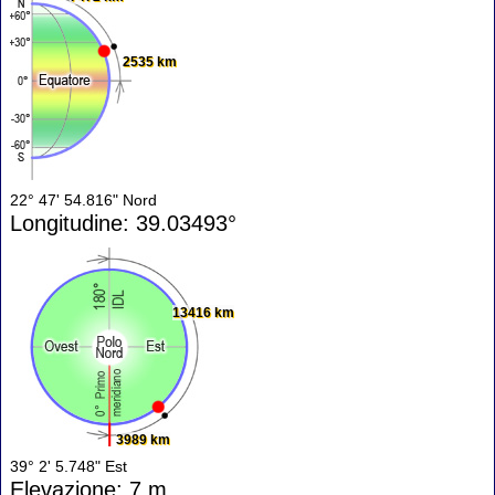
2535 km
22° 47' 54.816" Nord
Longitudine: 39.03493°
13416 km
3989 km
39° 2' 5.748" Est
Elevazione: 7 m