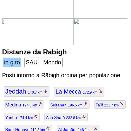
Distanze da Rābigh
in giro
SAU
Mondo
Posti intorno a Rābigh ordina per popolazione
Jeddah
La Mecca
140.7 km
172.9 km
Medina
Sulţānah
Ta’if
194.8 km
196.5 km
221.7 km
Yanbu
Ash Shafā
174.4 km
232.8 km
Badr Ḩunayn
Al Jumūm
112.3 km
148.1 km