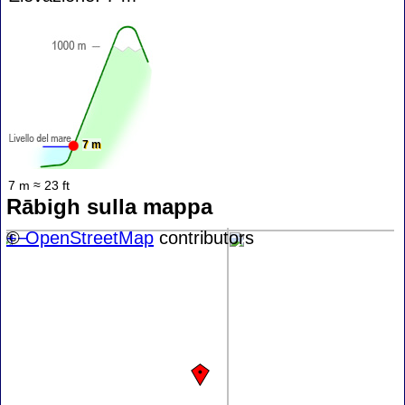
7 m
7 m ≈ 23 ft
Rābigh sulla mappa
+
©
−
OpenStreetMap
contributors