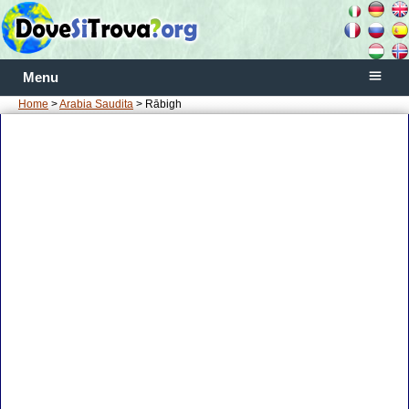
Menu
Home
>
Arabia Saudita
> Rābigh