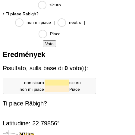
sicuro
• Ti
piace
Rābigh?
non mi piace
|
neutro
|
Piace
Eredmények
Risultato, sulla base di
0
voto(i):
non sicuro
sicuro
non mi piace
Piace
Ti piace Rābigh?
Latitudine: 22.79856°
7472 km