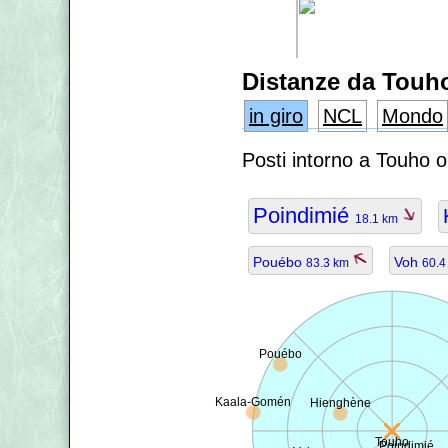
Distanze da Touh
in giro
NCL
Mondo
Posti intorno a Touho 
Poindimié
18.1 km
Pouébo
Voh
83.3 km
60.
Pouébo
Kaala-Gomén
Hienghène
Touho
Poindimié