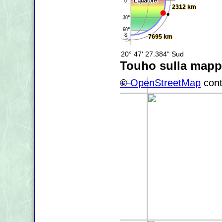
2312 km
7695 km
20° 47' 27.384" Sud
Touho sulla map
+
©
−
OpenStreetMap
cont