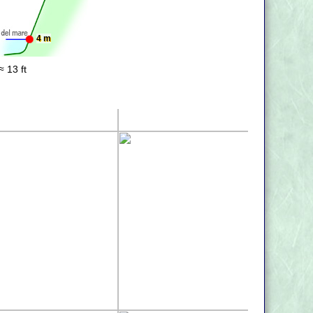
4 m
≈ 13 ft