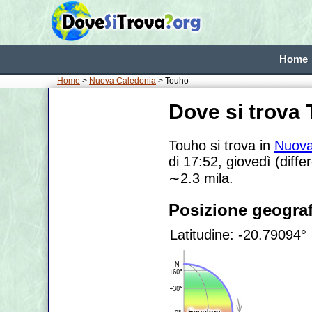
Home
Home
>
Nuova Caledonia
> Touho
Dove si trova
Touho si trova in
Nuova
di 17:52, giovedì (diffe
∼2.3
mila.
Posizione geograf
Latitudine: -20.79094°