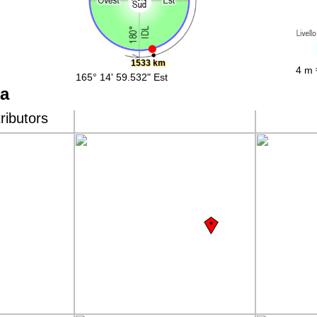
1533 km
4 m 
165° 14' 59.532" Est
pa
ributors