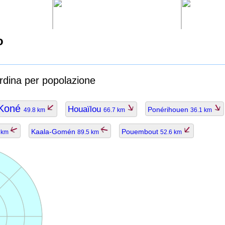
o
ordina per popolazione
Koné
Houaïlou
Ponérihouen
49.8 km
66.7 km
36.1 km
Kaala-Gomén
Pouembout
4 km
89.5 km
52.6 km