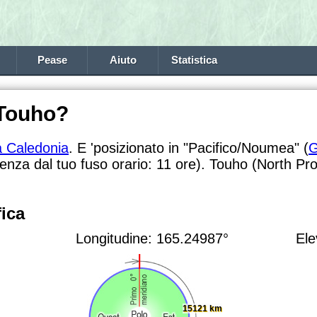
Pease
Aiuto
Statistica
 Touho?
 Caledonia
. E 'posizionato in "Pacifico/Noumea" (
renza dal tuo fuso orario:
11 ore). Touho (North Prov
ica
Longitudine: 165.24987°
Ele
15121 km