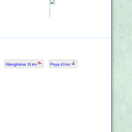
Hienghène
Poya
35 km
63 km