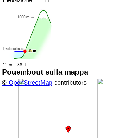
11 m
11 m ≈ 36 ft
Pouembout sulla mappa
+
©
−
OpenStreetMap
contributors