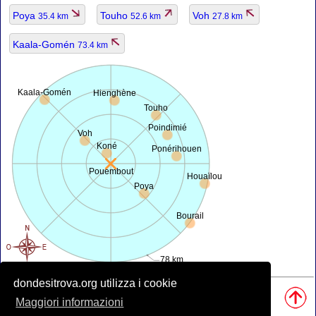
Poya
Touho
Voh
35.4 km
52.6 km
27.8 km
Kaala-Gomén
73.4 km
Kaala-Gomén
Hienghène
Touho
Poindimié
Voh
Koné
Ponérihouen
Pouembout
Houaïlou
Poya
Bourail
78 km
dondesitrova.org utilizza i cookie
Fonti, Nota:
Maggiori informazioni
• Mappa è offerta da
openstreetmap.org
.
• Posizione geografica da
www.geonames.org
database.