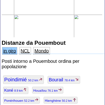
Distanze da Pouembout
in giro
NCL
Mondo
Posti intorno a Pouembout ordina per
popolazione
Poindimié
Bourail
50.2 km
78.4 km
Koné
Houaïlou
8.9 km
76.1 km
Ponérihouen
Hienghène
52.2 km
50.2 km