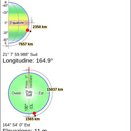
2350 km
7657 km
21° 7' 59.988" Sud
Longitudine: 164.9°
15037 km
1565 km
164° 54' 0" Est
Elevazione: 11 m