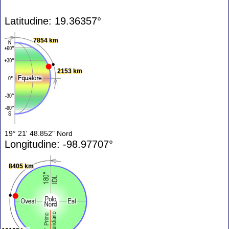
Latitudine: 19.36357°
7854 km
2153 km
19° 21' 48.852" Nord
Longitudine: -98.97707°
8405 km