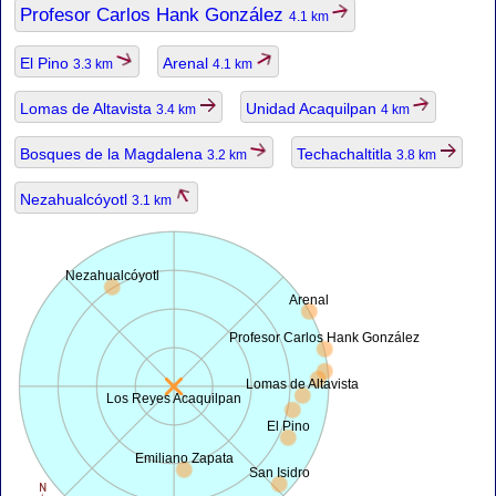
Profesor Carlos Hank González
4.1 km
El Pino
Arenal
3.3 km
4.1 km
Lomas de Altavista
Unidad Acaquilpan
3.4 km
4 km
Bosques de la Magdalena
Techachaltitla
3.2 km
3.8 km
Nezahualcóyotl
3.1 km
Nezahualcóyotl
Arenal
Profesor Carlos Hank González
Lomas de Altavista
Los Reyes Acaquilpan
El Pino
Emiliano Zapata
San Isidro