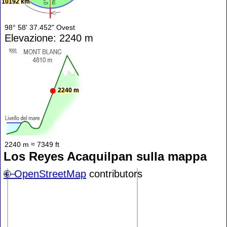
10192 km
98° 58' 37.452" Ovest
Elevazione: 2240 m
2240 m
2240 m ≈ 7349 ft
Los Reyes Acaquilpan sulla mappa
+
©
−
OpenStreetMap
contributors