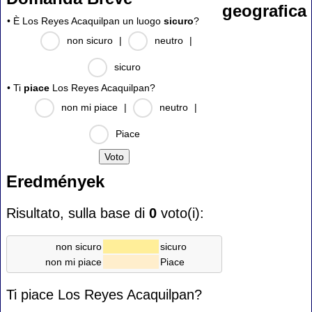
geografica
• È Los Reyes Acaquilpan un luogo
sicuro
?
non sicuro
|
neutro
|
sicuro
• Ti
piace
Los Reyes Acaquilpan?
non mi piace
|
neutro
|
Piace
Eredmények
Risultato, sulla base di
0
voto(i):
non sicuro
sicuro
non mi piace
Piace
Ti piace Los Reyes Acaquilpan?