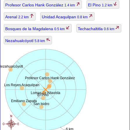
Profesor Carlos Hank González
El Pino
1.4 km
1.2 km
Arenal
Unidad Acaquilpan
2.2 km
0.8 km
Bosques de la Magdalena
Techachaltitla
0.5 km
0.6 km
Nezahualcóyotl
5.8 km
ezahualcóyotl
Profesor Carlos Hank González
Los Reyes Acaquilpan
Lomas de Altavista
El Pino
Emiliano Zapata
San Isidro
6 km