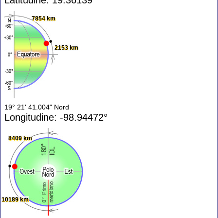
7854 km
2153 km
19° 21' 41.004" Nord
Longitudine: -98.94472°
8409 km
10189 km