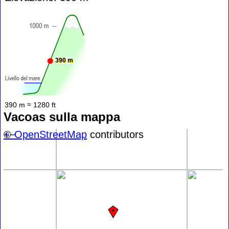
390 m
390 m ≈ 1280 ft
Vacoas sulla mappa
+
©
−
OpenStreetMap
contributors