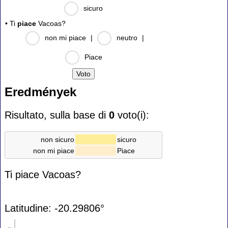
sicuro
• Ti
piace
Vacoas?
non mi piace
|
neutro
|
Piace
Eredmények
Risultato, sulla base di
0
voto(i):
non sicuro
sicuro
non mi piace
Piace
Ti piace Vacoas?
Latitudine: -20.29806°