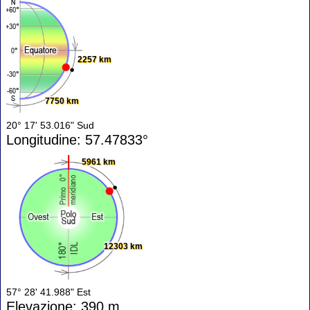
2257 km
7750 km
20° 17' 53.016" Sud
Longitudine: 57.47833°
5961 km
12303 km
57° 28' 41.988" Est
Elevazione: 390 m