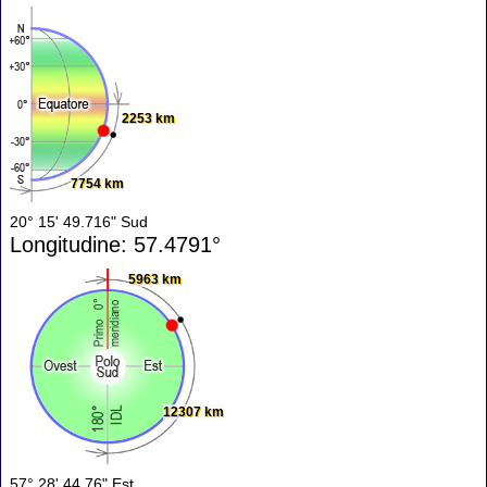
2253 km
7754 km
20° 15' 49.716" Sud
Longitudine: 57.4791°
5963 km
12307 km
57° 28' 44.76" Est