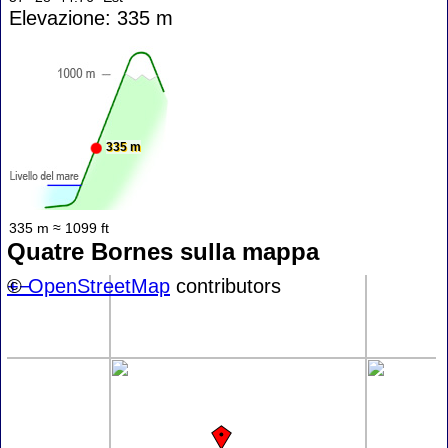
Elevazione: 335 m
335 m
335 m ≈ 1099 ft
Quatre Bornes sulla mappa
+
©
−
OpenStreetMap
contributors