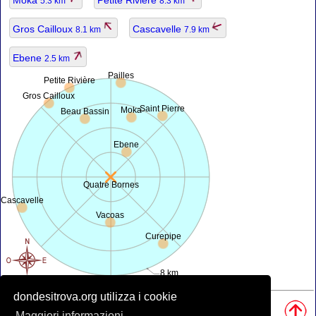
5.3 km
8.3 km
Gros Cailloux
Cascavelle
8.1 km
7.9 km
Ebene
2.5 km
Pailles
Petite Rivière
Gros Cailloux
Saint Pierre
Moka
Beau Bassin
Ebene
Quatre Bornes
Cascavelle
Vacoas
Curepipe
8 km
dondesitrova.org utilizza i cookie
Fonti, Nota:
• Mappa è offerta da
openstreetmap.org
.
Maggiori informazioni