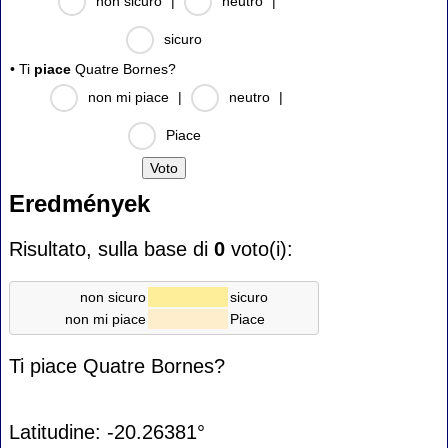
non sicuro
|
neutro
|
sicuro
• Ti
piace
Quatre Bornes?
non mi piace
|
neutro
|
Piace
Eredmények
Risultato, sulla base di
0
voto(i):
non sicuro
sicuro
non mi piace
Piace
Ti piace Quatre Bornes?
Latitudine: -20.26381°